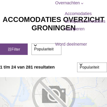
p
Overnachten
a
Accomodaties
g
ACCOMODATIES OVERZICHT
Groepsaccomodaties
e
GRONINGEN
Kamperen
Word deelnemer
W
S
Filter
o
a
r
t
S
1 t/m 24 van 281 resultaten
t
z
o
e
r
o
e
t
e
r
e
o
k
e