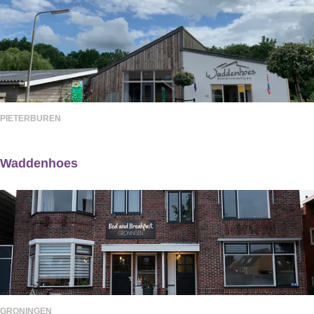
a
e
a
l
t
s
H
t
a
L
l
a
PIETERBUREN
v
m
e
k
Waddenhoes
A
u
W
m
m
a
b
a
d
t
h
d
e
e
e
n
r
GRONINGEN