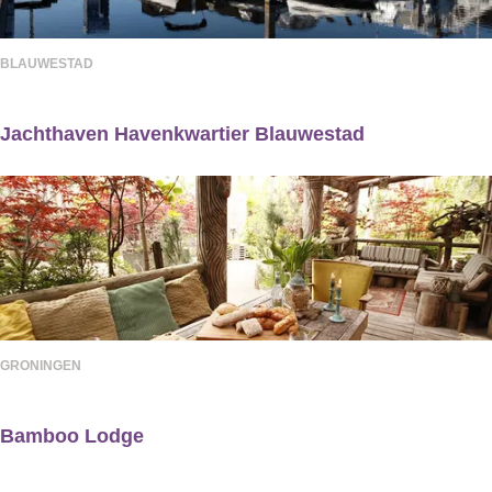
e
n
H
t
BLAUWESTAD
a
'
a
t
Jachthaven Havenkwartier Blauwestad
r
R
J
o
a
n
c
d
h
e
t
L
h
o
GRONINGEN
a
e
v
g
Bamboo Lodge
e
B
h
n