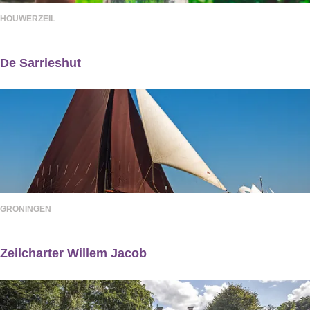
i
v
HOUWERZEIL
c
e
k
r
De Sarrieshut
A
e
D
p
n
e
a
i
S
r
g
a
t
i
r
m
n
r
e
g
GRONINGEN
i
n
N
e
t
e
Zeilcharter Willem Jacob
s
s
Z
p
h
e
t
u