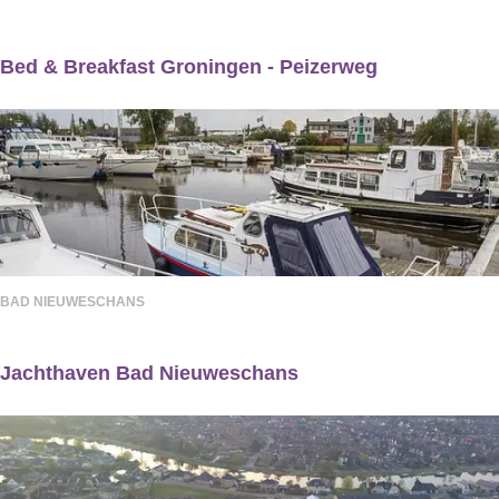
h
d
o
Bed & Breakfast Groningen - Peizerweg
e
B
s
e
d
&
B
r
BAD NIEUWESCHANS
e
a
Jachthaven Bad Nieuweschans
k
J
f
a
a
c
s