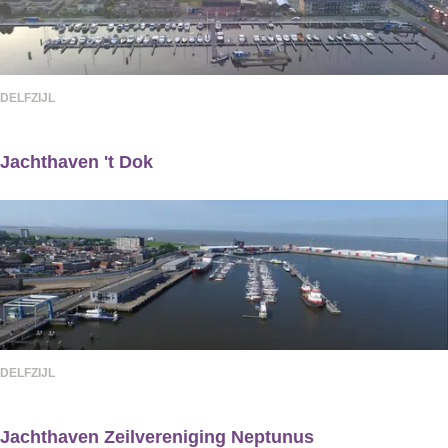
h
t
t
G
h
r
DELFZIJL
a
o
v
n
Jachthaven 't Dok
e
i
J
n
n
a
B
g
c
a
e
h
d
n
t
N
-
h
i
P
DELFZIJL
a
e
e
v
u
i
Jachthaven Zeilvereniging Neptunus
e