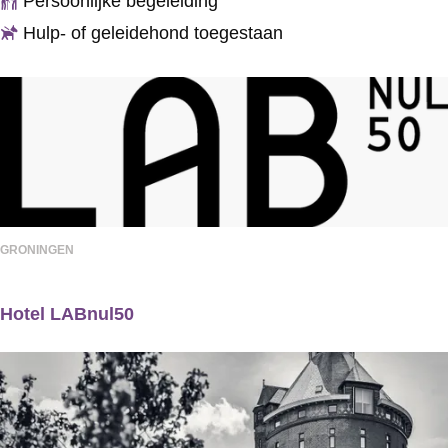
Persoonlijke begeleiding
E
s
Hulp- of geleidehond toegestaan
m
t
d
i
e
o
n
n
H
o
t
GRONINGEN
e
Hotel LABnul50
l
H
G
o
r
t
o
e
n