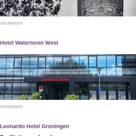
l
i
L
n
GRONINGEN
A
g
B
e
Hotel Watertoren West
n
n
H
u
o
l
t
5
e
0
l
W
GRONINGEN
a
t
Leonardo Hotel Groningen
e
L