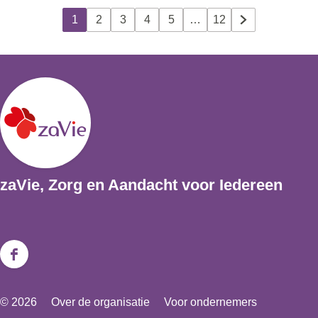
a
H
1
2
3
4
5
…
12
m
H
G
G
G
G
G
G
a
b
u
a
a
a
a
a
a
v
o
i
n
n
n
n
n
n
e
o
d
a
a
a
a
a
a
n
L
i
a
a
a
a
a
a
k
o
g
r
r
r
r
r
r
w
d
e
p
p
p
p
p
d
a
zaVie, Zorg en Aandacht voor Iedereen
g
p
a
a
a
a
a
e
r
e
a
g
g
g
g
g
v
t
g
i
i
i
i
i
o
i
i
n
n
n
n
n
l
e
F
n
a
a
a
a
a
g
r
a
© 2026
Over de organisatie
Voor ondernemers
a
e
B
c