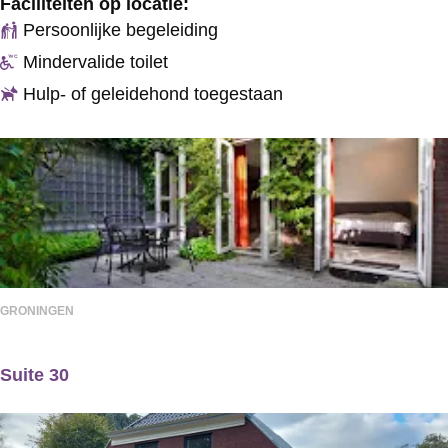
Faciliteiten op locatie:
r
e
Persoonlijke begeleiding
t
o
Mindervalide toilet
o
n
Hulp- of geleidehond toegestaan
r
a
e
r
n
d
W
o
e
H
s
o
t
t
GRONINGEN
e
Suite 30
l
S
G
u
r