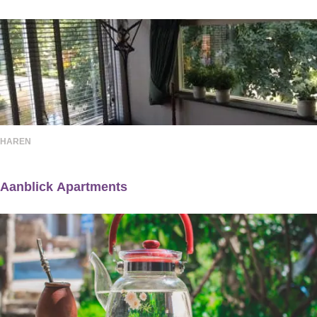
w
J
z
n
e
a
e
'
s
c
r
t
c
h
w
D
h
t
e
o
a
h
g
k
n
HAREN
a
s
v
Aanblick Apartments
e
A
n
a
Z
n
e
b
i
l
l