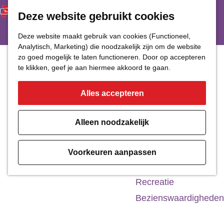
Deze website gebruikt cookies
Restaurant
Eetcafé
G
Deze website maakt gebruik van cookies (Functioneel,
Café of Bar
Analytisch, Marketing) die noodzakelijk zijn om de website
a
zo goed mogelijk te laten functioneren. Door op accepteren
Nachtclub
n
te klikken, geef je aan hiermee akkoord te gaan.
a
Alles accepteren
Cultuur
a
r
Bioscoop & Theater
Alleen noodzakelijk
d
Uitgaan
e
Monumenten
Voorkeuren aanpassen
h
Musea
o
Recreatie
m
Bezienswaardigheden
e