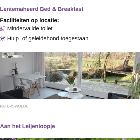
v
Lentemaheerd Bed & Breakfast
e
L
Faciliteiten op locatie:
n
e
Mindervalide toilet
E
n
Hulp- of geleidehond toegestaan
m
t
s
e
l
m
a
a
n
h
d
e
e
e
PATERSWOLDE
r
r
m
Aan het Leijenloopje
d
e
A
B