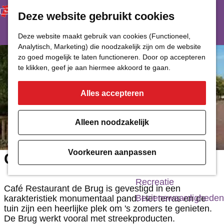
Deze website gebruikt cookies
Restaurant
Eetcafé
G
Deze website maakt gebruik van cookies (Functioneel,
Café of Bar
Analytisch, Marketing) die noodzakelijk zijn om de website
a
zo goed mogelijk te laten functioneren. Door op accepteren
Nachtclub
n
te klikken, geef je aan hiermee akkoord te gaan.
a
Alles accepteren
Cultuur
a
r
Bioscoop & Theater
Alleen noodzakelijk
d
Uitgaan
e
Monumenten
Voorkeuren aanpassen
Café Restaurant de Brug
h
Musea
o
Recreatie
Café Restaurant de Brug is gevestigd in een
m
Bezienswaardigheden
karakteristiek monumentaal pand. Het terras en de
tuin zijn een heerlijke plek om 's zomers te genieten.
e
De Brug werkt vooral met streekproducten.