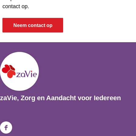
r
r
g
contact op.
u
u
g
g
Neem contact op
zaVie, Zorg en Aandacht voor Iedereen
F