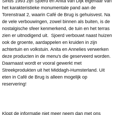
é
é
e
Sinds 1993 zijn Sjoerd en Anita van Dijk eigenaar van
het karakteristieke monumentale pand aan de
R
R
s
Torenstraat 2, waarin Café de Brug is gehuisvest. Na
e
e
t
de vele verbouwingen, zowel binnen als buiten, is de
s
s
a
nostalgische sfeer kenmerkend, de tuin en het terras
t
t
u
zien er uitnodigend uit. Sjoerd verbouwt naast huizen
a
a
r
ook de groente, aardappelen en kruiden in zijn
achtertuin en volkstuin. Anita en Annelies verwerken
u
u
a
deze producten in de menu's die geserveerd worden.
r
r
n
Daarnaast wordt er vooral gewerkt met
a
a
t
Streekprodukten uit het Middagh-Humsterland. Uit
n
n
d
eten in Café de Brug is alleen mogelijk op
t
t
e
reservering!
d
d
B
e
e
r
B
B
u
Klopt de informatie niet meer neem dan met ons