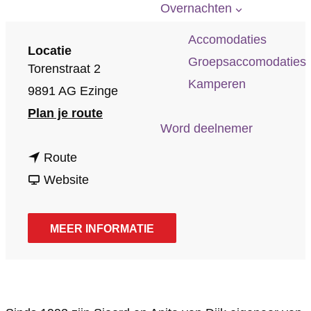
p
Overnachten
a
Accomodaties
g
Locatie
Groepsaccomodaties
Torenstraat 2
e
Kamperen
9891 AG Ezinge
n
Plan je route
Word deelnemer
a
n
a
Route
a
v
r
Website
a
a
C
r
n
a
MEER INFORMATIE
C
C
f
a
a
é
f
f
R