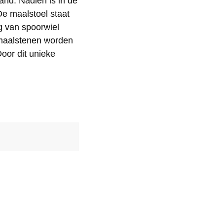
and. Nadien is in de
e maalstoel staat
g van spoorwiel
 maalstenen worden
oor dit unieke