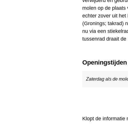
verwijderd en gebru
D
D
V
molen op de plaats 
echter zover uit het
e
e
r
(Gronings; takrad) 
V
V
i
nu via een stiekelra
r
r
e
tussenrad draait d
i
i
n
e
e
d
Openingstijden
n
n
s
d
d
c
Zaterdag als de mole
s
s
h
c
c
a
h
h
p
a
a
p
p
Klopt de informatie