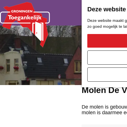
Deze website
Deze website maakt ge
zo goed mogelijk te l
G
a
n
a
a
Molen De V
r
d
De molen is gebouw
molen is daarmee e
e
h