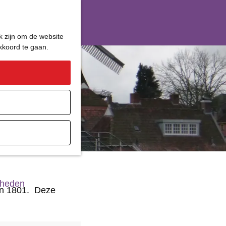
k zijn om de website
akkoord te gaan.
ater
gheden
in 1801. Deze