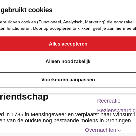
 gebruikt cookies
Eetcafé
Café of Bar
bruik van cookies (Functioneel, Analytisch, Marketing) die noodzakelij
Nachtclub
aten functioneren. Door op accepteren te klikken, geef je aan hiermee 
Alles accepteren
Cultuur
Bioscoop & The
Alleen noodzakelijk
Uitgaan
Voorkeuren aanpassen
Monumenten
Musea
riendschap
Recreatie
Bezienswaardi
d in 1785 in Mensingeweer en verplaatst naar Winsum 
en van de oudste nog bestaande molens in Groningen.
Overnachten