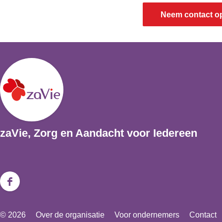
Neem contact o
zaVie, Zorg en Aandacht voor Iedereen
F
a
© 2026
Over de organisatie
Voor ondernemers
Contact
c