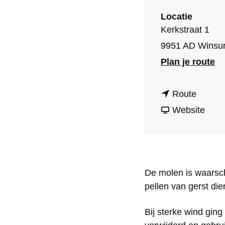
o
Locatie
m
Kerkstraat 1
e
9951 AD Wins
p
n
Plan je route
a
a
g
n
a
Route
e
a
v
r
Website
a
a
M
r
n
o
M
M
l
De molen is waarsch
o
o
e
pellen van gerst di
l
l
n
e
e
D
Bij sterke wind gin
n
n
e