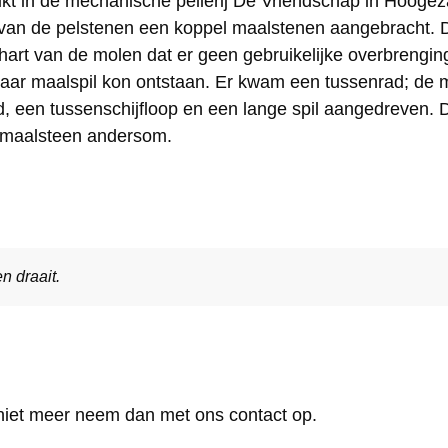
ikt in de mechanische pellerij De Vriendschap in Hoogez
van de pelstenen een koppel maalstenen aangebracht. D
 hart van de molen dat er geen gebruikelijke overbrengin
naar maalspil kon ontstaan. Er kwam een tussenrad; de
d, een tussenschijfloop en een lange spil aangedreven. D
e maalsteen andersom.
n draait.
 niet meer neem dan met ons contact op.