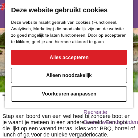
Deze website gebruikt cookies
Restaurant
Eetcafé
G
Deze website maakt gebruik van cookies (Functioneel,
Café of Bar
Analytisch, Marketing) die noodzakelijk zijn om de website
a
zo goed mogelijk te laten functioneren. Door op accepteren
Nachtclub
n
te klikken, geef je aan hiermee akkoord te gaan.
a
Alles accepteren
Cultuur
a
r
Bioscoop & Theater
Alleen noodzakelijk
d
Uitgaan
e
Monumenten
Voorkeuren aanpassen
The Lake Events
h
Musea
o
Recreatie
Stap aan boord van een wel heel bijzondere boot en
m
Bezienswaardigheden
je waant je meteen in een andere wereld. Een boot
die lijkt op een varend terras. Kies voor BBQ, borrel of
e
lunch of ga voor de unieke vergaderlocatie.