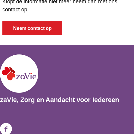
Klopt de informatie niet meer neem dan met ons
contact op.
Neem contact op
zaVie, Zorg en Aandacht voor Iedereen
F