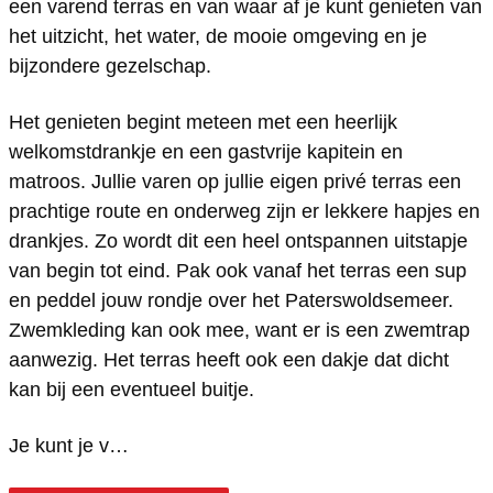
s
k
a
een varend terras en van waar af je kunt genieten van
het uitzicht, het water, de mooie omgeving en je
e
k
bijzondere gezelschap.
E
e
v
E
Het genieten begint meteen met een heerlijk
e
v
welkomstdrankje en een gastvrije kapitein en
matroos. Jullie varen op jullie eigen privé terras een
n
e
prachtige route en onderweg zijn er lekkere hapjes en
t
n
drankjes. Zo wordt dit een heel ontspannen uitstapje
s
t
van begin tot eind. Pak ook vanaf het terras een sup
s
en peddel jouw rondje over het Paterswoldsemeer.
Zwemkleding kan ook mee, want er is een zwemtrap
aanwezig. Het terras heeft ook een dakje dat dicht
kan bij een eventueel buitje.
Je kunt je v…