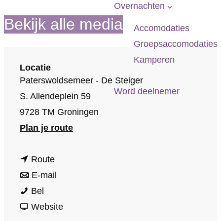
p
Overnachten
a
Bekijk alle media
Accomodaties
g
Groepsaccomodaties
e
Kamperen
Locatie
Paterswoldsemeer - De Steiger
Word deelnemer
S. Allendeplein 59
9728 TM Groningen
n
Plan je route
a
n
a
Route
a
n
r
E-mail
T
a
a
T
Bel
h
r
a
v
h
Website