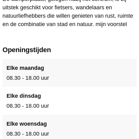
h
s
n
i
h
t
h
uitstek geschikt voor fietsers, wandelaars en
o
c
s
n
o
h
t
natuurliefhebbers die willen genieten van rust, ruimte
t
h
c
s
t
a
h
en de combinatie van stad en natuur. mijn voorstel
e
o
h
c
e
v
a
n
t
o
h
n
e
v
Openingstijden
e
t
o
n
e
n
e
t
W
n
Elke maandag
n
e
i
W
08.30 - 18.00 uur
n
n
i
s
n
Elke dinsdag
c
s
08.30 - 18.00 uur
h
c
o
h
Elke woensdag
t
o
08.30 - 18.00 uur