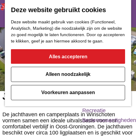
Deze website gebruikt cookies
Restaurant
Eetcafé
G
Deze website maakt gebruik van cookies (Functioneel,
Café of Bar
Analytisch, Marketing) die noodzakelijk zijn om de website
a
zo goed mogelijk te laten functioneren. Door op accepteren
Nachtclub
n
te klikken, geef je aan hiermee akkoord te gaan.
a
Alles accepteren
Cultuur
a
r
Bioscoop & Theater
Alleen noodzakelijk
d
Uitgaan
e
Monumenten
Voorkeuren aanpassen
Jachthaven Winschoten
h
Musea
o
Recreatie
De jachthaven en camperplaats in Winschoten
m
Bezienswaardigheden
vormen samen een ideale uitvalsbasis voor een
comfortabel verblijf in Oost-Groningen. De jachthaven
e
beschikt over circa 100 ligplaatsen en is geschikt voor