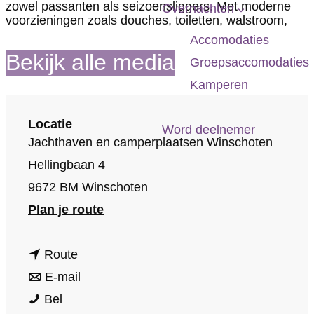
p
zowel passanten als seizoensliggers. Met moderne
Overnachten
voorzieningen zoals douches, toiletten, walstroom,
a
Accomodaties
g
Bekijk alle media
Groepsaccomodaties
e
Kamperen
Locatie
Word deelnemer
Jachthaven en camperplaatsen Winschoten
Hellingbaan 4
9672 BM Winschoten
n
Plan je route
a
n
a
Route
a
n
r
E-mail
J
a
a
J
Bel