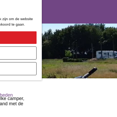
k zijn om de website
akkoord te gaan.
ater
gheden
elke camper,
land met de