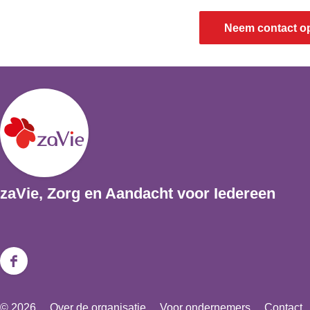
g
n
i
Neem contact o
g
n
g
zaVie, Zorg en Aandacht voor Iedereen
F
a
© 2026
Over de organisatie
Voor ondernemers
Contact