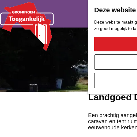
Deze website
Deze website maakt ge
zo goed mogelijk te l
G
a
n
a
a
Landgoed 
r
d
Een prachtig aangel
caravan en tent rui
e
eeuwenoude kerken i
h