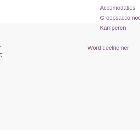
Accomodaties
Groepsaccomod
Kamperen
A
Word deelnemer
t