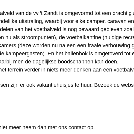
alveld van de vv 't Zandt is omgevormd tot een prachti
elijke uitstraling, waarbij voor elke camper, caravan en
rdelen van het voetbalveld is nog bewaard gebleven zoal
en nu als stroompunten), de voetbalkantine (huidige recr
kamers (deze worden nu na een een fraaie verbouwing g
e kampeergasten). En het ballenhok is omgetoverd tot 
aarbij men de dagelijkse boodschappen kan doen.
het terrein verder in niets meer denken aan een voetbalv
en zijn er ook vakantiehuisjes te huur. Bezoek de websi
 niet meer neem dan met ons contact op.