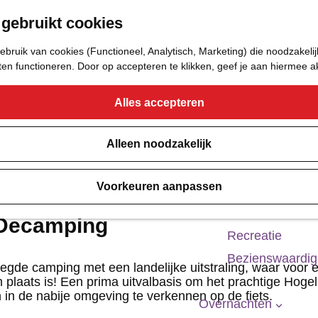
 gebruikt cookies
Eetcafé
Café of Bar
bruik van cookies (Functioneel, Analytisch, Marketing) die noodzakelij
Nachtclub
aten functioneren. Door op accepteren te klikken, geef je aan hiermee 
Alles accepteren
Cultuur
Bioscoop & The
Alleen noodzakelijk
Uitgaan
Voorkeuren aanpassen
Monumenten
Musea
Decamping
Recreatie
Bezienswaardi
egde camping met een landelijke uitstraling, waar voor 
m plaats is! Een prima uitvalbasis om het prachtige Hoge
n de nabije omgeving te verkennen op de fiets.
Overnachten