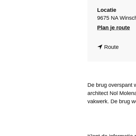
o
Locatie
m
9675 NA Winsc
e
n
Plan je route
p
a
a
n
a
Route
g
a
r
e
a
P
r
i
De brug overspant w
P
e
architect Nol Molen
i
t
vakwerk. De brug w
e
e
t
r
e
S
r
m