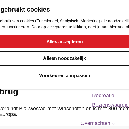
 gebruikt cookies
Eetcafé
Café of Bar
bruik van cookies (Functioneel, Analytisch, Marketing) die noodzakelij
Nachtclub
aten functioneren. Door op accepteren te klikken, geef je aan hiermee 
Alles accepteren
Cultuur
Bioscoop & The
Alleen noodzakelijk
Uitgaan
Voorkeuren aanpassen
Monumenten
Musea
tbrug
Recreatie
Bezienswaardi
verbindt Blauwestad met Winschoten en is met 800 meter
Europa.
Overnachten