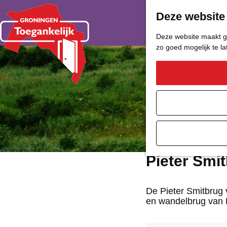
Deze website
Deze website maakt ge
zo goed mogelijk te l
G
a
n
a
a
Pieter Smi
r
d
De Pieter Smitbrug 
en wandelbrug van 
e
h