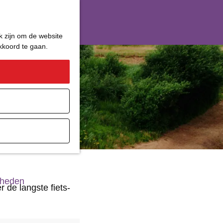
k zijn om de website
akkoord te gaan.
ater
gheden
 de langste fiets-