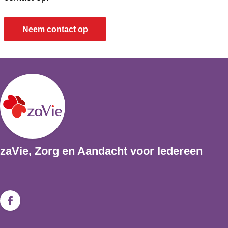
Neem contact op
zaVie, Zorg en Aandacht voor Iedereen
F
a