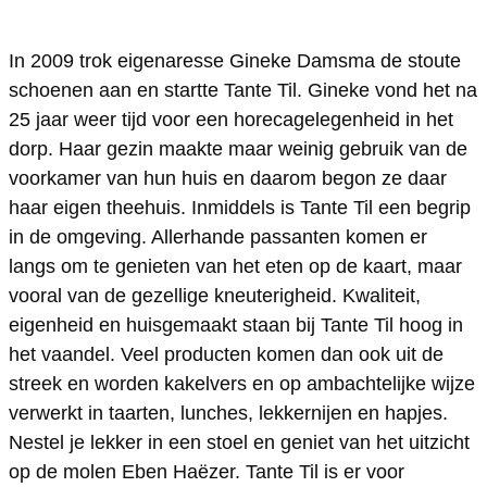
T
t
n
a
T
c
i
e
t
n
i
e
In 2009 trok eigenaresse Gineke Damsma de stoute
l
T
e
t
l
b
schoenen aan en startte Tante Til. Gineke vond het na
i
T
e
o
25 jaar weer tijd voor een horecagelegenheid in het
l
i
T
o
dorp. Haar gezin maakte maar weinig gebruik van de
l
i
voorkamer van hun huis en daarom begon ze daar
k
haar eigen theehuis. Inmiddels is Tante Til een begrip
l
T
in de omgeving. Allerhande passanten komen er
a
langs om te genieten van het eten op de kaart, maar
n
vooral van de gezellige kneuterigheid. Kwaliteit,
t
eigenheid en huisgemaakt staan bij Tante Til hoog in
e
het vaandel. Veel producten komen dan ook uit de
streek en worden kakelvers en op ambachtelijke wijze
T
verwerkt in taarten, lunches, lekkernijen en hapjes.
i
Nestel je lekker in een stoel en geniet van het uitzicht
l
op de molen Eben Haëzer. Tante Til is er voor