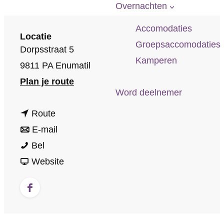
p
Overnachten
a
Accomodaties
g
Locatie
Groepsaccomodaties
Dorpsstraat 5
e
Kamperen
9811 PA Enumatil
n
Plan je route
Word deelnemer
a
n
a
Route
a
n
r
E-mail
T
a
a
T
Bel
a
r
a
v
a
Website
n
T
r
a
n
t
a
T
n
t
F
e
n
a
T
e
a