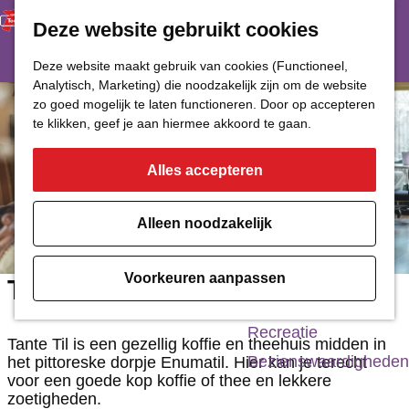
Deze website gebruikt cookies
Restaurant
Eetcafé
G
Deze website maakt gebruik van cookies (Functioneel,
Café of Bar
Analytisch, Marketing) die noodzakelijk zijn om de website
a
zo goed mogelijk te laten functioneren. Door op accepteren
Nachtclub
n
te klikken, geef je aan hiermee akkoord te gaan.
a
Alles accepteren
Cultuur
a
r
Bioscoop & Theater
Alleen noodzakelijk
d
Uitgaan
e
Monumenten
Voorkeuren aanpassen
Tante Til
h
Musea
o
Recreatie
Tante Til is een gezellig koffie en theehuis midden in
m
Bezienswaardigheden
het pittoreske dorpje Enumatil. Hier kan je terecht
voor een goede kop koffie of thee en lekkere
e
zoetigheden.