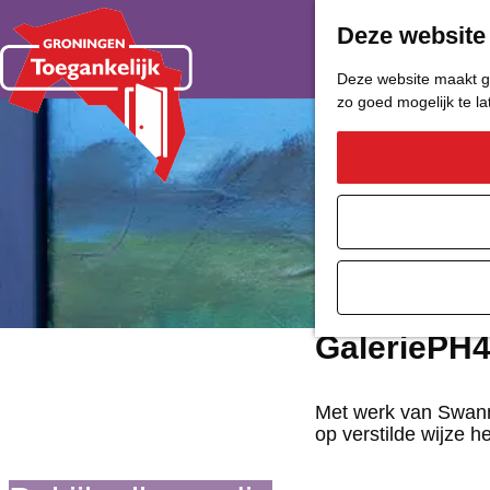
Deze website
Deze website maakt ge
zo goed mogelijk te l
G
a
n
a
a
GaleriePH
r
d
Met werk van Swann
op verstilde wijze h
e
h