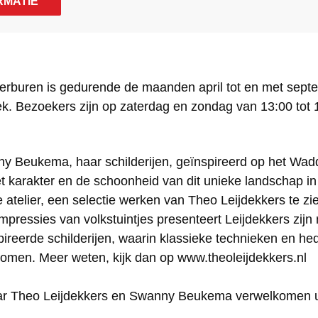
RMATIE
terburen is gedurende de maanden april tot en met sep
k. Bezoekers zijn op zaterdag en zondag van 13:00 tot 
y Beukema, haar schilderijen, geïnspireerd op het Wa
het karakter en de schoonheid van dit unieke landschap i
 atelier, een selectie werken van Theo Leijdekkers te zi
mpressies van volkstuintjes presenteert Leijdekkers zijn 
ireerde schilderijen, waarin klassieke technieken en h
omen. Meer weten, kijk dan op www.theoleijdekkers.nl
r Theo Leijdekkers en Swanny Beukema verwelkomen u