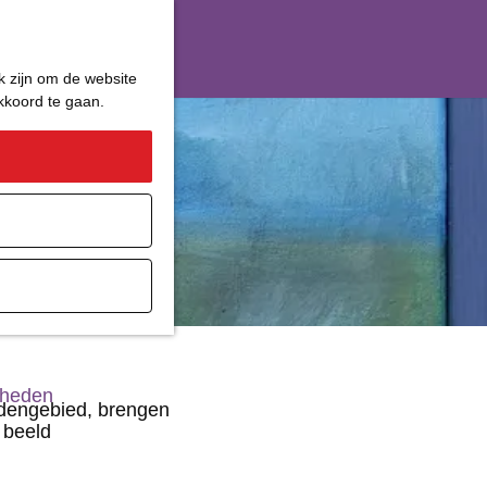
k zijn om de website
akkoord te gaan.
ater
gheden
ddengebied, brengen
 beeld