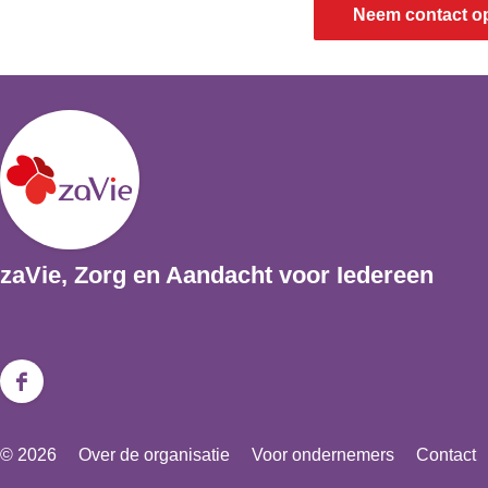
Neem contact o
zaVie, Zorg en Aandacht voor Iedereen
F
a
© 2026
Over de organisatie
Voor ondernemers
Contact
c