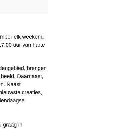
tember elk weekend
17:00 uur van harte
ddengebied, brengen
n beeld. Daarnaast,
en. Naast
nieuwste creaties,
edendaagse
 graag in