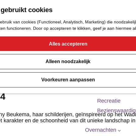
 gebruikt cookies
Eetcafé
Café of Bar
bruik van cookies (Functioneel, Analytisch, Marketing) die noodzakelij
Nachtclub
aten functioneren. Door op accepteren te klikken, geef je aan hiermee 
Alles accepteren
Cultuur
Bioscoop & The
Alleen noodzakelijk
Uitgaan
Voorkeuren aanpassen
Monumenten
Musea
44
Recreatie
Bezienswaardi
y Beukema, haar schilderijen, geïnspireerd op het Wa
et karakter en de schoonheid van dit unieke landschap in
Overnachten