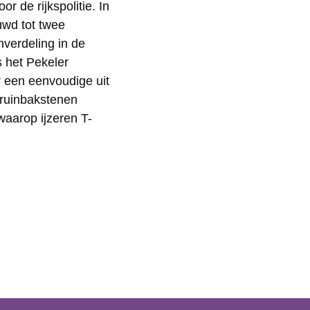
r de rijkspolitie. In
uwd tot twee
nverdeling in de
s het Pekeler
 een eenvoudige uit
ruinbakstenen
waarop ijzeren T-