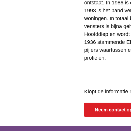
ontstaat. In 1986 is
r
a
1993 is het pand ve
m
l
woningen. In totaal
vensters is bijna g
a
i
Hoofddiep en wordt
l
g
1936 stammende ER
i
e
pijlers waartussen 
g
m
profielen.
e
a
m
r
a
e
Klopt de informatie
r
c
e
h
Neem contact o
c
a
h
u
a
s