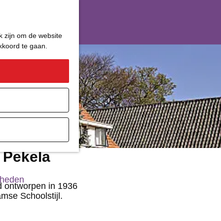
k zijn om de website
akkoord te gaan.
ater
 Pekela
gheden
 ontworpen in 1936
mse Schoolstijl.