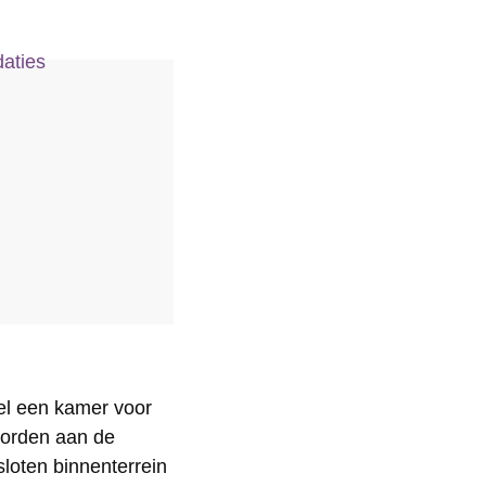
aties
gel een kamer voor
worden aan de
loten binnenterrein