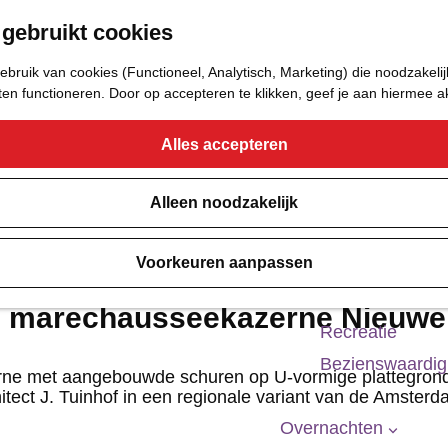
 gebruikt cookies
Eetcafé
Café of Bar
bruik van cookies (Functioneel, Analytisch, Marketing) die noodzakelij
Nachtclub
aten functioneren. Door op accepteren te klikken, geef je aan hiermee 
Alles accepteren
Cultuur
Bioscoop & The
Alleen noodzakelijk
Uitgaan
Voorkeuren aanpassen
Monumenten
Musea
e marechausseekazerne Nieuwe
Recreatie
Bezienswaardi
ne met aangebouwde schuren op U-vormige plattegrond
tect J. Tuinhof in een regionale variant van de Amsterda
Overnachten