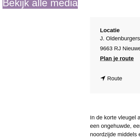
Bekijk alle media
o
m
e
Locatie
p
J. Oldenburgers
a
9663 RJ Nieuwe
g
n
Plan je route
e
a
n
a
Route
a
r
a
V
r
o
In de korte vleugel
V
o
een ongehuwde, een 
o
r
noordzijde middels 
o
m