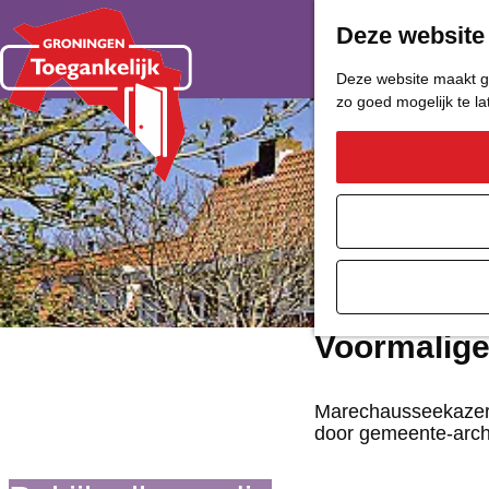
Deze website
Deze website maakt ge
zo goed mogelijk te l
G
a
n
a
a
Voormalig
r
d
Marechausseekazer
door gemeente-archi
e
h