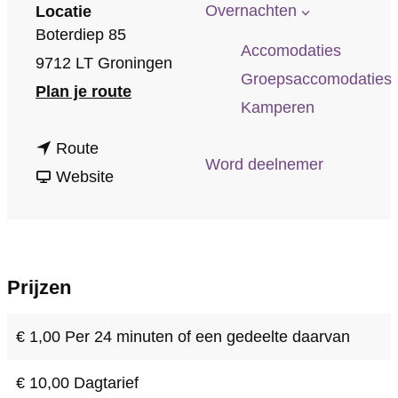
p
Overnachten
Locatie
a
Boterdiep 85
Accomodaties
g
9712 LT Groningen
Groepsaccomodaties
e
n
Plan je route
Kamperen
a
n
a
Route
Word deelnemer
a
v
r
Website
a
a
P
r
n
a
P
P
r
Prijzen
a
a
k
r
r
e
€ 1,00 Per 24 minuten of een gedeelte daarvan
k
k
e
e
e
r
€ 10,00 Dagtarief