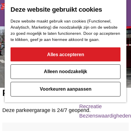
Deze website gebruikt cookies
Restaurant
Eetcafé
G
Deze website maakt gebruik van cookies (Functioneel,
Café of Bar
Analytisch, Marketing) die noodzakelijk zijn om de website
a
zo goed mogelijk te laten functioneren. Door op accepteren
Nachtclub
n
te klikken, geef je aan hiermee akkoord te gaan.
a
Alles accepteren
Cultuur
a
r
Bioscoop & Theater
Alleen noodzakelijk
d
Uitgaan
e
Monumenten
Voorkeuren aanpassen
Parkeergarage Boterdiep
h
Musea
o
Recreatie
Deze parkeergarage is 24/7 geopend.
m
Bezienswaardigheden
e