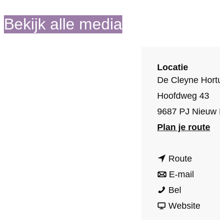
o
Bekijk alle media
m
e
p
Locatie
a
De Cleyne Hort
g
Hoofdweg 43
e
9687 PJ Nieuw 
n
Plan je route
a
n
a
Route
a
n
r
E-mail
D
a
a
D
Bel
e
r
a
v
e
Website