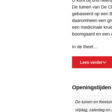
U kunt bij ons heer
s
u
De tuinen van De Cle
s
gebaseerd op een B
daaromheen een groe
een medicinale kruid
boomgaard en een A
In de theet…
Lees verder
Openingstijden
De tuinen en theetui
vrijdag, zaterdag en