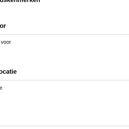
or
 voor
locatie
ie