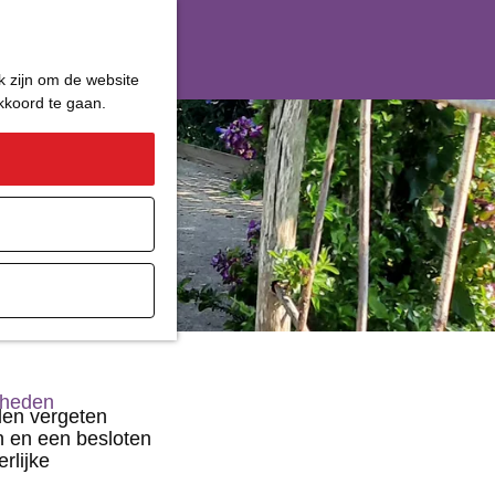
k zijn om de website
akkoord te gaan.
ater
gheden
len vergeten
n en een besloten
rlijke