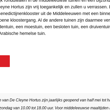
lijk ronddwalen in de middeleeuwse tuinen en een bijzon
yne Hortus zijn vrij toegankelijk en zullen u verrassen. 
enedictijnenklooster uit de Middeleeuwen met een binne
ne kloostergang. Al de andere tuinen zijn daarmee ver
entuin, een moestuin, een besloten tuin, een druiventuin
rabische hemelse tuin.
n van De Cleyne Hortus zijn jaarlijks geopend van half mei tot 
 zondag van 10.00 tot 18.00 uur. Voor middeleeuwse maaltijden 