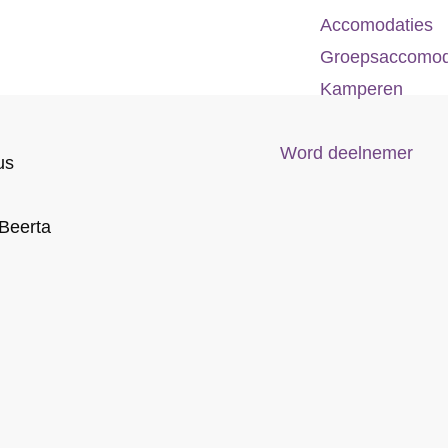
Accomodaties
Groepsaccomod
Kamperen
Word deelnemer
us
Beerta