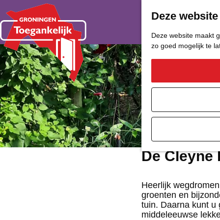
Deze website
Deze website maakt ge
zo goed mogelijk te l
G
a
n
a
a
De Cleyne 
r
d
Heerlijk wegdromen 
groenten en bijzond
e
tuin. Daarna kunt u 
middeleeuwse lekker
h