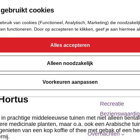
 gebruikt cookies
Eetcafé
Café of Bar
bruik van cookies (Functioneel, Analytisch, Marketing) die noodzakelij
Nachtclub
aten functioneren. Door op accepteren te klikken, geef je aan hiermee 
Alles accepteren
Cultuur
Bioscoop & The
Alleen noodzakelijk
Uitgaan
Voorkeuren aanpassen
Monumenten
Musea
Hortus
Recreatie
Bezienswaardi
in prachtige middeleeuwse tuinen met niet alleen tiental
ere medicinale planten, maar o.a. ook een Arabische tui
genieten van een kop koffie of thee met gebak of een hee
Overnachten
nij.