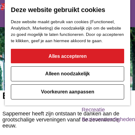
Deze website gebruikt cookies
Restaurant
Eetcafé
G
Deze website maakt gebruik van cookies (Functioneel,
Café of Bar
Analytisch, Marketing) die noodzakelijk zijn om de website
a
zo goed mogelijk te laten functioneren. Door op accepteren
Nachtclub
n
te klikken, geef je aan hiermee akkoord te gaan.
a
Alles accepteren
Cultuur
a
r
Bioscoop & Theater
Alleen noodzakelijk
d
Uitgaan
e
Monumenten
Voorkeuren aanpassen
Beeld Twee turfgravers
h
Musea
o
Recreatie
Sappemeer heeft zijn ontstaan te danken aan de
m
Bezienswaardigheden
grootschalige verveningen vanaf de zeventiende
eeuw.
e