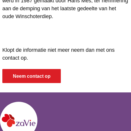
werd in 1987 gemaakt door Hans Mes, ter herinnering
e
d
aan de demping van het laatste gedeelte van het
l
T
oude Winschoterdiep.
d
w
T
e
w
e
Klopt de informatie niet meer neem dan met ons
e
t
contact op.
e
u
t
r
Neem contact op
u
f
r
g
f
r
g
a
r
v
a
e