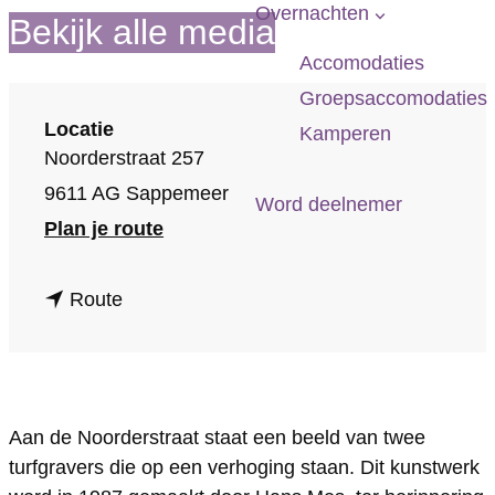
p
Overnachten
Bekijk alle media
a
Accomodaties
g
Groepsaccomodaties
e
Locatie
Kamperen
Noorderstraat 257
9611 AG Sappemeer
Word deelnemer
n
Plan je route
a
n
a
Route
a
r
a
B
r
e
Aan de Noorderstraat staat een beeld van twee
B
e
turfgravers die op een verhoging staan. Dit kunstwerk
e
l