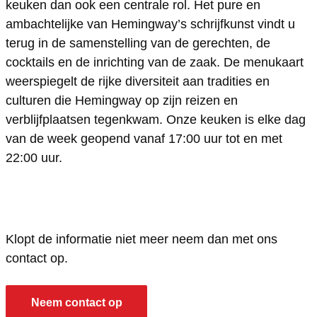
keuken dan ook een centrale rol. Het pure en
w
n
i
m
w
ambachtelijke van Hemingway’s schrijfkunst vindt u
a
g
n
i
a
terug in de samenstelling van de gerechten, de
y
w
g
n
y
cocktails en de inrichting van de zaak. De menukaart
'
a
w
g
'
weerspiegelt de rijke diversiteit aan tradities en
culturen die Hemingway op zijn reizen en
s
y
a
w
s
verblijfplaatsen tegenkwam. Onze keuken is elke dag
'
y
a
van de week geopend vanaf 17:00 uur tot en met
s
'
y
22:00 uur.
s
'
s
Klopt de informatie niet meer neem dan met ons
contact op.
Neem contact op