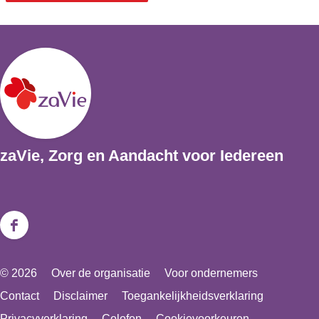
zaVie, Zorg en Aandacht voor Iedereen
F
a
© 2026
Over de organisatie
Voor ondernemers
c
Contact
Disclaimer
Toegankelijkheidsverklaring
e
Privacyverklaring
Colofon
Cookievoorkeuren