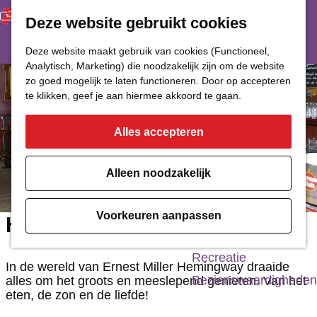
Deze website gebruikt cookies
Restaurant
Eetcafé
G
Deze website maakt gebruik van cookies (Functioneel,
Café of Bar
Analytisch, Marketing) die noodzakelijk zijn om de website
a
zo goed mogelijk te laten functioneren. Door op accepteren
Nachtclub
n
te klikken, geef je aan hiermee akkoord te gaan.
a
Alles accepteren
Cultuur
a
r
Bioscoop & Theater
Alleen noodzakelijk
d
Uitgaan
e
Monumenten
Voorkeuren aanpassen
Hemingway's
h
Musea
o
Recreatie
In de wereld van Ernest Miller Hemingway draaide
m
Bezienswaardigheden
alles om het groots en meeslepend genieten. Van het
eten, de zon en de liefde!
e