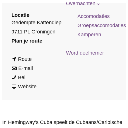
p
Overnachten
a
Locatie
Accomodaties
g
Gedempte Kattendiep
Groepsaccomodaties
e
9711 PL Groningen
Kamperen
n
Plan je route
a
Word deelnemer
n
a
Route
a
n
r
E-mail
H
a
a
H
Bel
e
r
a
v
e
Website
m
H
r
a
m
i
e
H
n
i
n
m
e
H
n
In Hemingway’s Cuba speelt de Cubaans/Caribische
g
i
m
e
g