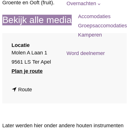
p
Groente en Ooft (fruit).
Overnachten
a
Accomodaties
Bekijk alle media
g
Groepsaccomodaties
e
Kamperen
Locatie
Molen A Laan 1
Word deelnemer
9561 LS Ter Apel
n
Plan je route
a
n
a
Route
a
r
a
A
r
.
Later werden hier onder andere houten instrumenten
A
G