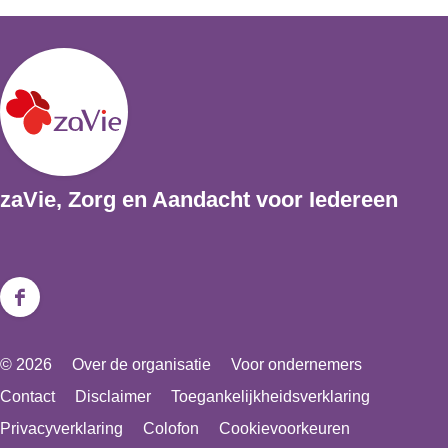
zaVie, Zorg en Aandacht voor Iedereen
F
a
© 2026
Over de organisatie
Voor ondernemers
c
Contact
Disclaimer
Toegankelijkheidsverklaring
e
Privacyverklaring
Colofon
Cookievoorkeuren
b