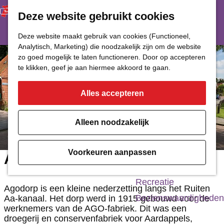
Deze website gebruikt cookies
Restaurant
Eetcafé
G
Deze website maakt gebruik van cookies (Functioneel,
Café of Bar
Analytisch, Marketing) die noodzakelijk zijn om de website
a
zo goed mogelijk te laten functioneren. Door op accepteren
Nachtclub
n
te klikken, geef je aan hiermee akkoord te gaan.
a
Alles accepteren
Cultuur
a
r
Bioscoop & Theater
Alleen noodzakelijk
d
Uitgaan
e
Monumenten
Voorkeuren aanpassen
A.G.O Dorp
h
Musea
o
Recreatie
Agodorp is een kleine nederzetting langs het Ruiten
m
Bezienswaardigheden
Aa-kanaal. Het dorp werd in 1915 gebouwd voor de
werknemers van de AGO-fabriek. Dit was een
e
droegerij en conservenfabriek voor Aardappels,