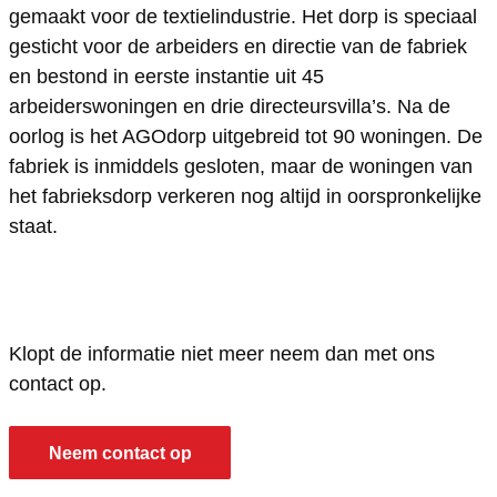
gemaakt voor de textielindustrie. Het dorp is speciaal
.
.
gesticht voor de arbeiders en directie van de fabriek
G
O
en bestond in eerste instantie uit 45
.
D
arbeiderswoningen en drie directeursvilla’s. Na de
O
o
oorlog is het AGOdorp uitgebreid tot 90 woningen. De
fabriek is inmiddels gesloten, maar de woningen van
D
r
het fabrieksdorp verkeren nog altijd in oorspronkelijke
o
p
staat.
r
p
Klopt de informatie niet meer neem dan met ons
contact op.
Neem contact op