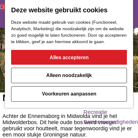
Deze website gebruikt cookies
Restaurant
Eetcafé
G
Deze website maakt gebruik van cookies (Functioneel,
Café of Bar
Analytisch, Marketing) die noodzakelijk zijn om de website
a
zo goed mogelijk te laten functioneren. Door op accepteren
Nachtclub
n
te klikken, geef je aan hiermee akkoord te gaan.
a
Alles accepteren
Cultuur
a
r
Bioscoop & Theater
Alleen noodzakelijk
d
Uitgaan
e
Monumenten
Voorkeuren aanpassen
Midwolderbos
h
Musea
o
Recreatie
Achter de Ennemaborg in Midwolda vind je het
m
Bezienswaardigheden
Midwolderbos. Dit hele oude bos werd vroeger
gebruikt voor houtteelt, maar tegenwoordig vind je er
e
een mooi stukje Groningse natuur.