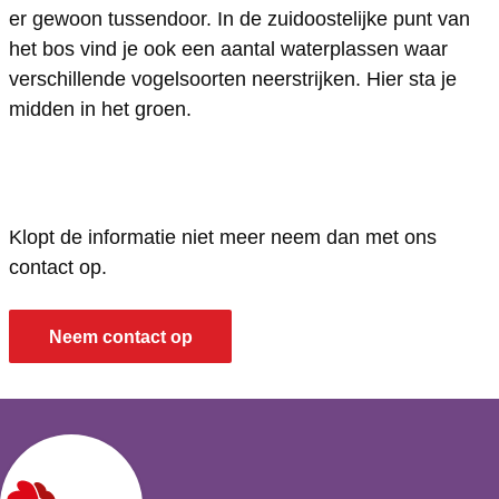
w
w
l
er gewoon tussendoor. In de zuidoostelijke punt van
o
o
d
het bos vind je ook een aantal waterplassen waar
l
l
e
verschillende vogelsoorten neerstrijken. Hier sta je
midden in het groen.
d
d
r
e
e
b
r
r
o
b
b
s
Klopt de informatie niet meer neem dan met ons
o
o
contact op.
s
s
Neem contact op