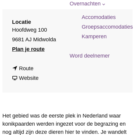
p
Overnachten
a
Accomodaties
g
Locatie
Groepsaccomodaties
Hoofdweg 100
e
Kamperen
9681 AJ Midwolda
n
Plan je route
Word deelnemer
a
n
a
Route
a
v
r
Website
a
a
M
r
n
i
M
M
d
Het gebied was de eerste plek in Nederland waar
i
i
w
konikpaarden werden ingezet voor de begrazing en
d
d
o
nog altijd zijn deze dieren hier te vinden. Je wandelt