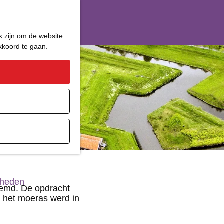
k zijn om de website
akkoord te gaan.
ater
gheden
oemd. De opdracht
r het moeras werd in