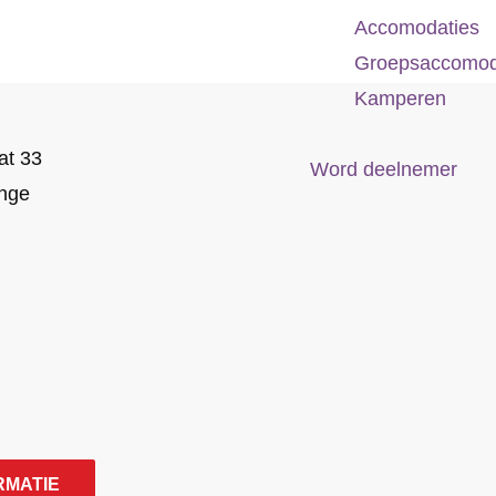
Accomodaties
Groepsaccomod
Kamperen
at 33
Word deelnemer
nge
RMATIE