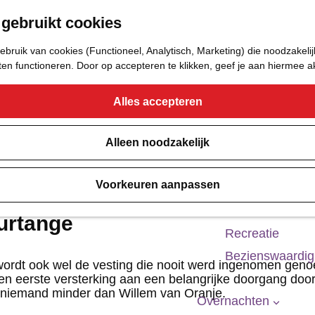
 gebruikt cookies
Eetcafé
Café of Bar
bruik van cookies (Functioneel, Analytisch, Marketing) die noodzakelij
Nachtclub
aten functioneren. Door op accepteren te klikken, geef je aan hiermee 
Alles accepteren
Cultuur
Bioscoop & The
Alleen noodzakelijk
Uitgaan
Voorkeuren aanpassen
Monumenten
Musea
urtange
Recreatie
Bezienswaardi
wordt ook wel de vesting die nooit werd ingenomen gen
n eerste versterking aan een belangrijke doorgang doo
niemand minder dan Willem van Oranje.
Overnachten