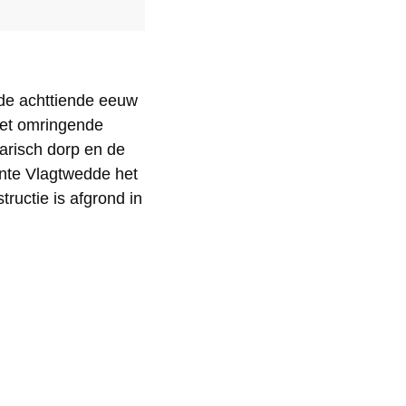
 de achttiende eeuw
het omringende
arisch dorp en de
ente Vlagtwedde het
tructie is afgrond in