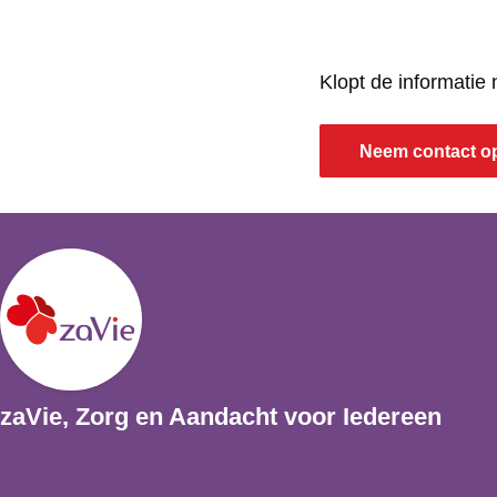
e
g
e
Klopt de informatie
Neem contact o
zaVie, Zorg en Aandacht voor Iedereen