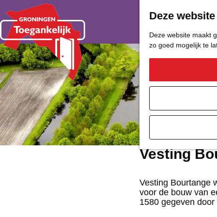
Deze website
Deze website maakt ge
zo goed mogelijk te l
G
a
n
a
a
Vesting Bo
r
d
Vesting Bourtange 
voor de bouw van ee
e
1580 gegeven door 
h