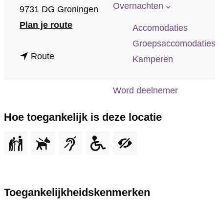
p
Overnachten
9731 DG Groningen
a
n
Plan je route
Accomodaties
g
a
Groepsaccomodaties
e
n
a
Route
Kamperen
a
r
a
W
Word deelnemer
r
i
Hoe toegankelijk is deze locatie
W
c
i
h
c
e
h
r
e
s
Toegankelijkheidskenmerken
r
V
s
a