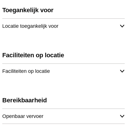
V
n
Toegankelijk voor
a
d
n
e
Locatie toegankelijk voor
d
r
e
S
r
c
Faciliteiten op locatie
S
h
c
a
Faciliteiten op locatie
h
a
a
f
a
Bereikbaarheid
f
Openbaar vervoer