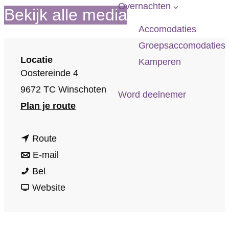
p
Overnachten
Bekijk alle media
a
Accomodaties
g
Groepsaccomodaties
e
Locatie
Kamperen
Oostereinde 4
9672 TC Winschoten
Word deelnemer
n
Plan je route
a
n
a
Route
a
n
r
E-mail
M
a
a
M
Bel
u
r
a
v
u
Website
s
M
r
a
s
e
u
M
n
e