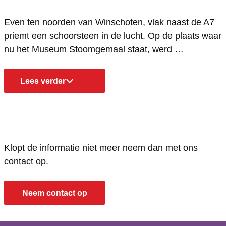
u
s
u
M
u
Even ten noorden van Winschoten, vlak naast de A7
m
e
s
u
m
priemt een schoorsteen in de lucht. Op de plaats waar
S
u
e
s
S
nu het Museum Stoomgemaal staat, werd …
t
m
u
e
t
o
S
m
u
o
Lees verder
o
t
S
m
o
m
o
t
S
m
g
o
o
t
g
e
m
o
o
e
Klopt de informatie niet meer neem dan met ons
m
g
m
o
m
contact op.
a
e
g
m
a
a
m
e
g
a
Neem contact op
l
a
m
e
l
a
a
m