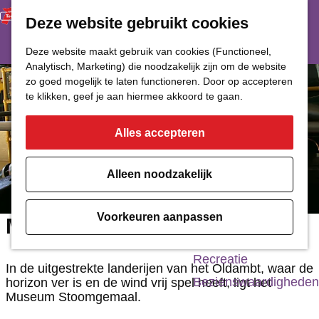
Deze website gebruikt cookies
Restaurant
Eetcafé
G
Deze website maakt gebruik van cookies (Functioneel,
Café of Bar
Analytisch, Marketing) die noodzakelijk zijn om de website
a
zo goed mogelijk te laten functioneren. Door op accepteren
Nachtclub
n
te klikken, geef je aan hiermee akkoord te gaan.
a
Alles accepteren
Cultuur
a
r
Bioscoop & Theater
Alleen noodzakelijk
d
Uitgaan
e
Monumenten
Voorkeuren aanpassen
Museum Stoomgemaal
h
Musea
o
Recreatie
In de uitgestrekte landerijen van het Oldambt, waar de
m
Bezienswaardigheden
horizon ver is en de wind vrij spel heeft, ligt het
Museum Stoomgemaal.
e