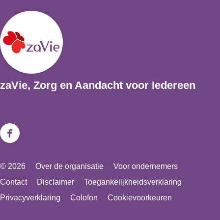
l
a
a
l
a
l
zaVie, Zorg en Aandacht voor Iedereen
F
a
© 2026
Over de organisatie
Voor ondernemers
c
Contact
Disclaimer
Toegankelijkheidsverklaring
e
Privacyverklaring
Colofon
Cookievoorkeuren
b
o