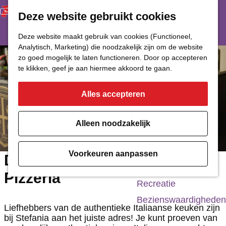
Deze website gebruikt cookies
Restaurant
Eetcafé
G
Deze website maakt gebruik van cookies (Functioneel,
Café of Bar
Analytisch, Marketing) die noodzakelijk zijn om de website
a
zo goed mogelijk te laten functioneren. Door op accepteren
Nachtclub
n
te klikken, geef je aan hiermee akkoord te gaan.
a
Alles accepteren
Cultuur
a
r
Bioscoop & Theater
Alleen noodzakelijk
d
Uitgaan
e
Monumenten
Voorkeuren aanpassen
Da Stefania Ristorante &
h
Musea
Pizzeria
o
Recreatie
m
Bezienswaardigheden
Liefhebbers van de authentieke Italiaanse keuken zijn
e
bij Stefania aan het juiste adres! Je kunt proeven van