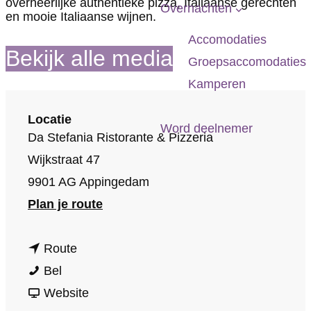
overheerlijke authentieke pizza, Italiaanse gerechten
p
Overnachten
en mooie Italiaanse wijnen.
a
Accomodaties
g
Bekijk alle media
Groepsaccomodaties
e
Kamperen
Locatie
Word deelnemer
Da Stefania Ristorante & Pizzeria
Wijkstraat 47
9901 AG Appingedam
n
Plan je route
a
n
a
Route
D
a
r
Bel
a
a
v
D
Website