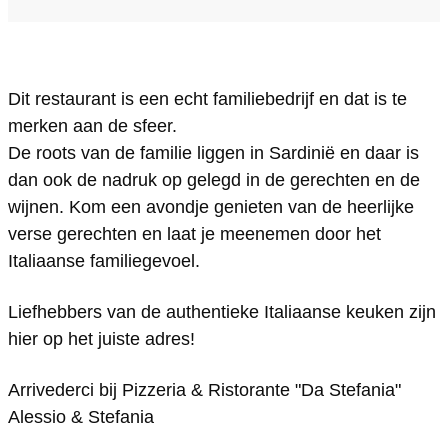
S
r
a
a
t
D
n
S
e
a
D
t
Dit restaurant is een echt familiebedrijf en dat is te
f
S
a
e
merken aan de sfeer.
a
t
S
f
De roots van de familie liggen in Sardinië en daar is
n
e
t
a
dan ook de nadruk op gelegd in de gerechten en de
i
f
e
n
wijnen. Kom een avondje genieten van de heerlijke
a
a
f
i
verse gerechten en laat je meenemen door het
Italiaanse familiegevoel.
R
n
a
a
i
i
n
R
Liefhebbers van de authentieke Italiaanse keuken zijn
s
a
i
i
hier op het juiste adres!
t
R
a
s
o
i
R
t
Arrivederci bij Pizzeria & Ristorante "Da Stefania"
Alessio & Stefania
r
s
i
o