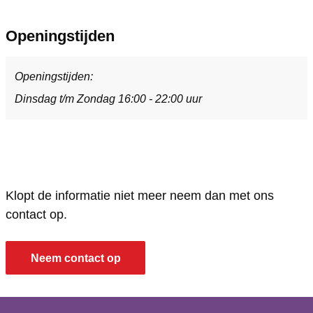
a
t
s
r
n
o
t
a
Openingstijden
t
r
o
n
e
a
r
t
Openingstijden:
&
n
a
e
Dinsdag t/m Zondag 16:00 - 22:00 uur
P
t
n
&
i
e
t
P
z
&
e
i
z
P
&
z
Klopt de informatie niet meer neem dan met ons
e
i
P
z
contact op.
r
z
i
e
i
z
z
r
Neem contact op
a
e
z
i
r
e
a