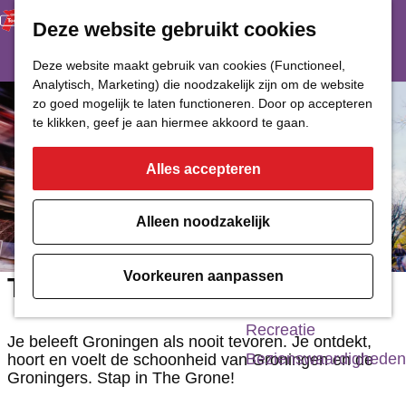
Deze website gebruikt cookies
Restaurant
Eetcafé
G
Deze website maakt gebruik van cookies (Functioneel,
Café of Bar
Analytisch, Marketing) die noodzakelijk zijn om de website
a
zo goed mogelijk te laten functioneren. Door op accepteren
Nachtclub
n
te klikken, geef je aan hiermee akkoord te gaan.
a
Alles accepteren
Cultuur
a
r
Bioscoop & Theater
Alleen noodzakelijk
d
Uitgaan
e
Monumenten
Voorkeuren aanpassen
The Grone
h
Musea
o
Recreatie
Je beleeft Groningen als nooit tevoren. Je ontdekt,
m
Bezienswaardigheden
hoort en voelt de schoonheid van Groningen en de
Groningers. Stap in The Grone!
e