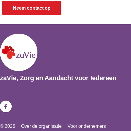
Neem contact op
zaVie, Zorg en Aandacht voor Iedereen
F
a
© 2026
Over de organisatie
Voor ondernemers
c