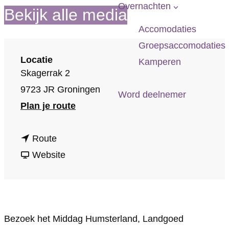
p
Overnachten
Bekijk alle media
a
Accomodaties
g
Groepsaccomodaties
e
Locatie
Kamperen
Skagerrak 2
9723 JR Groningen
Word deelnemer
n
Plan je route
a
n
a
Route
a
v
r
Website
a
a
T
r
n
h
T
T
e
Bezoek het Middag Humsterland, Landgoed
h
h
G