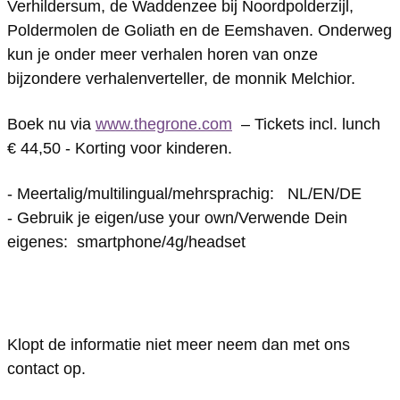
Verhildersum, de Waddenzee bij Noordpolderzijl,
e
e
r
Poldermolen de Goliath en de Eemshaven. Onderweg
G
G
o
kun je onder meer verhalen horen van onze
r
r
n
bijzondere verhalenverteller, de monnik Melchior.
o
o
e
Boek nu via
www.thegrone.com
– Tickets incl. lunch
n
n
€ 44,50 - Korting voor kinderen.
e
e
- Meertalig/multilingual/mehrsprachig:
NL/EN/DE
- Gebruik je eigen/use your own/Verwende Dein
eigenes:
smartphone/4g/headset
Klopt de informatie niet meer neem dan met ons
contact op.