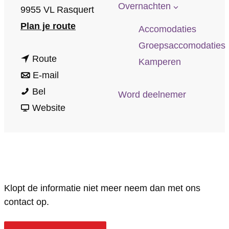
p
Overnachten
9955 VL Rasquert
a
n
Plan je route
Accomodaties
g
a
Groepsaccomodaties
e
n
a
Route
Kamperen
a
n
r
E-mail
B
a
a
B
Bel
Word deelnemer
&
r
a
v
&
Website
B
B
r
a
B
O
&
B
n
O
p
B
&
B
p
D
O
B
&
D
Klopt de informatie niet meer neem dan met ons
e
p
O
B
e
contact op.
B
D
p
O
B
u
e
D
p
u