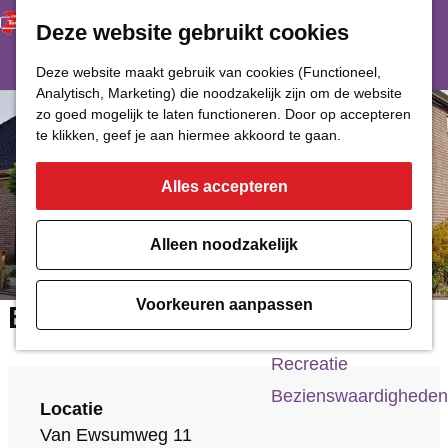
Deze website gebruikt cookies
Restaurant
Eetcafé
G
Deze website maakt gebruik van cookies (Functioneel,
Café of Bar
Analytisch, Marketing) die noodzakelijk zijn om de website
a
zo goed mogelijk te laten functioneren. Door op accepteren
Nachtclub
n
te klikken, geef je aan hiermee akkoord te gaan.
a
Alles accepteren
Cultuur
a
r
Bioscoop & Theater
Alleen noodzakelijk
d
Uitgaan
e
Monumenten
Voorkeuren aanpassen
B&B Op De Bult
h
Musea
o
Recreatie
m
Bezienswaardigheden
Locatie
e
Van Ewsumweg 11