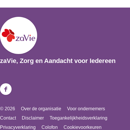
zaVie, Zorg en Aandacht voor Iedereen
F
a
© 2026
Over de organisatie
Voor ondernemers
c
Contact
Disclaimer
Toegankelijkheidsverklaring
e
Privacyverklaring
Colofon
Cookievoorkeuren