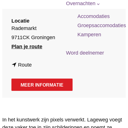
p
Overnachten
a
Accomodaties
g
Locatie
Groepsaccomodaties
Rademarkt
e
Kamperen
9711CK Groningen
n
Plan je route
Word deelnemer
a
n
a
Route
a
r
a
V
MEER INFORMATIE
r
e
V
r
e
v
r
l
In het kunstwerk zijn pixels verwerkt. Lageweg voegt
deze vaker toe in zijn schilderingen en noemt ze