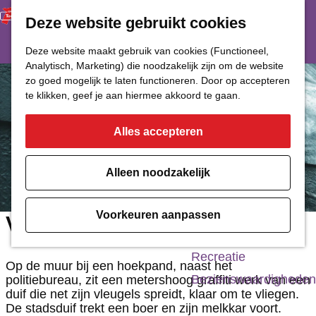
Deze website gebruikt cookies
Restaurant
Eetcafé
G
Deze website maakt gebruik van cookies (Functioneel,
Café of Bar
Analytisch, Marketing) die noodzakelijk zijn om de website
a
zo goed mogelijk te laten functioneren. Door op accepteren
Nachtclub
n
te klikken, geef je aan hiermee akkoord te gaan.
a
Alles accepteren
Cultuur
a
r
Bioscoop & Theater
Alleen noodzakelijk
d
Uitgaan
e
Monumenten
Voorkeuren aanpassen
Vervlogen tijden
h
Musea
o
Recreatie
Op de muur bij een hoekpand, naast het
m
Bezienswaardigheden
politiebureau, zit een metershoog graffiti werk van een
duif die net zijn vleugels spreidt, klaar om te vliegen.
e
De stadsduif trekt een boer en zijn melkkar voort.