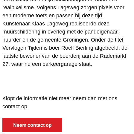
v
o
realpixelisme. Volgens Lageweg zorgen pixels voor
l
g
een moderne toets en passen bij deze tijd.
o
e
Kunstenaar Klaas Lageweg realiseerde deze
g
n
muurschildering in overleg met de pandeigenaar,
e
t
huurder en de gemeente Groningen. Onder de titel
Vervlogen Tijden is boer Roelf Bierling afgebeeld, de
n
i
laatste bewoner van de boerderij aan de Rademarkt
t
j
27, waar nu een parkeergarage staat.
i
d
j
e
d
n
e
Klopt de informatie niet meer neem dan met ons
n
contact op.
Neem contact op