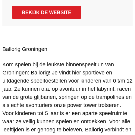
o
l
a
B
o
n
a
o
r
l
l
a
r
BEKIJK DE WEBSITE
s
c
u
i
o
l
l
i
t
e
t
g
r
o
l
g
a
b
u
G
i
r
o
G
g
o
b
Ballorig Groningen
r
g
i
r
r
r
o
e
o
G
g
i
o
a
k
B
Kom spelen bij de leukste binnenspeeltuin van
n
r
G
g
n
m
B
a
Groningen: Ballorig! Je vindt hier sportieve en
i
o
r
G
i
uitdagende speeltoestellen voor kinderen van 0 t/m 12
B
a
l
jaar. Ze kunnen o.a. op avontuur in het labyrint, racen
n
n
o
r
n
a
l
l
van de grote glijbanen, springen op de trampolines en
g
i
n
o
g
l
l
o
als echte avonturiers onze power tower trotseren.
e
n
i
n
e
l
o
r
Voor kinderen tot 5 jaar is er een aparte speelruimte
n
g
n
i
n
o
r
i
waar ze veilig kunnen spelen en ontdekken. Voor alle
e
g
n
r
i
g
leeftijden is er genoeg te beleven, Ballorig verbindt en