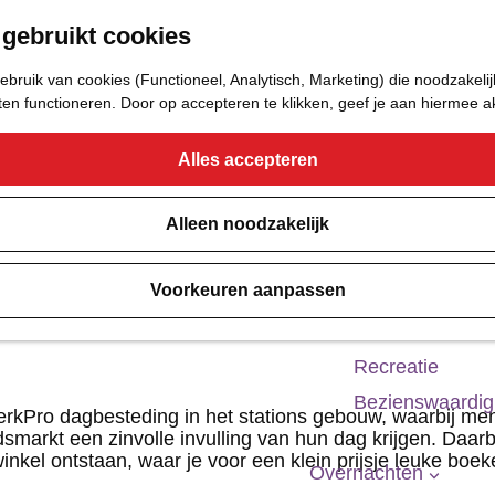
 gebruikt cookies
Eetcafé
Café of Bar
bruik van cookies (Functioneel, Analytisch, Marketing) die noodzakelij
Nachtclub
aten functioneren. Door op accepteren te klikken, geef je aan hiermee 
Alles accepteren
Cultuur
Bioscoop & The
Alleen noodzakelijk
Uitgaan
Voorkeuren aanpassen
Monumenten
Musea
Recreatie
Bezienswaardi
erkPro dagbesteding in het stations gebouw, waarbij m
dsmarkt een zinvolle invulling van hun dag krijgen. Daarbi
kel ontstaan, waar je voor een klein prijsje leuke boek
Overnachten