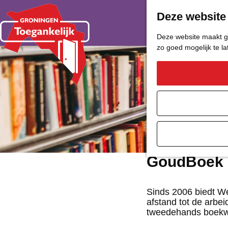
Deze website
Deze website maakt ge
zo goed mogelijk te l
G
a
n
a
a
GoudBoek
r
d
Sinds 2006 biedt W
afstand tot de arbei
e
tweedehands boekwin
h