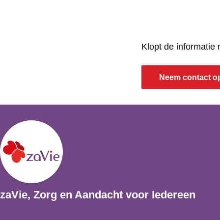
o
d
u
B
d
o
Klopt de informatie
B
e
o
k
Neem contact o
e
k
zaVie, Zorg en Aandacht voor Iedereen