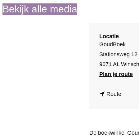
Bekijk alle media
o
m
e
Locatie
p
GoudBoek
a
Stationsweg 12
g
9671 AL Winsch
e
n
Plan je route
a
n
a
Route
a
r
a
G
r
o
De boekwinkel Goudb
G
u