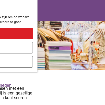
k zijn om de website
akkoord te gaan.
ater
gheden
ensen met een
j is een gezellige
en kunt scoren.