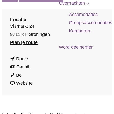
p
Overnachten
a
Accomodaties
g
Locatie
Groepsaccomodaties
e
Vismarkt 24
Kamperen
9711 KT Groningen
n
Plan je route
Word deelnemer
a
n
a
Route
a
n
r
E-mail
W
a
a
W
Bel
o
r
a
v
o
Website
o
W
r
a
o
n
o
W
n
n
z
o
o
W
z