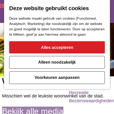
Deze website gebruikt cookies
Restaurant
Eetcafé
G
Deze website maakt gebruik van cookies (Functioneel,
Café of Bar
Analytisch, Marketing) die noodzakelijk zijn om de website
a
zo goed mogelijk te laten functioneren. Door op accepteren
Nachtclub
n
te klikken, geef je aan hiermee akkoord te gaan.
a
Alles accepteren
Cultuur
a
r
Bioscoop & Theater
Alleen noodzakelijk
d
Uitgaan
e
Monumenten
Voorkeuren aanpassen
Woonzooi
h
Musea
o
Recreatie
Misschien wel de leukste woonwinkel van de stad.
m
Bezienswaardigheden
e
Bekijk alle media