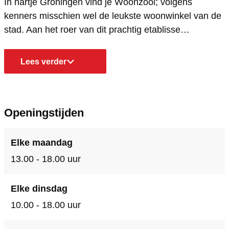
In hartje Groningen vind je Woonzooi; volgens
o
n
o
o
o
kenners misschien wel de leukste woonwinkel van de
o
z
n
o
o
stad. Aan het roer van dit prachtig etablisse…
i
o
z
n
i
o
o
z
Lees verder
i
o
o
i
o
i
Openingstijden
Elke maandag
13.00 - 18.00 uur
Elke dinsdag
10.00 - 18.00 uur