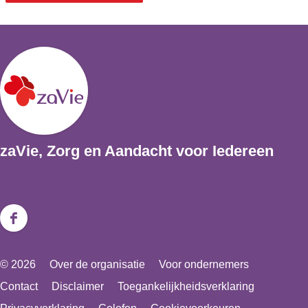
a
R
l
o
R
z
o
e
z
m
e
a
m
zaVie, Zorg en Aandacht voor Iedereen
a
F
a
© 2026
Over de organisatie
Voor ondernemers
c
Contact
Disclaimer
Toegankelijkheidsverklaring
e