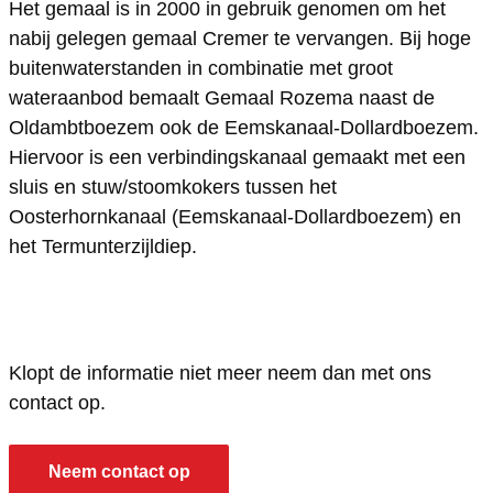
Het gemaal is in 2000 in gebruik genomen om het
C
m
nabij gelegen gemaal Cremer te vervangen. Bij hoge
o
b
buitenwaterstanden in combinatie met groot
m
i
wateraanbod bemaalt Gemaal Rozema naast de
b
n
Oldambtboezem ook de Eemskanaal-Dollardboezem.
i
a
Hiervoor is een verbindingskanaal gemaakt met een
sluis en stuw/stoomkokers tussen het
n
t
Oosterhornkanaal (Eemskanaal-Dollardboezem) en
a
i
het Termunterzijldiep.
t
e
i
g
e
e
g
m
Klopt de informatie niet meer neem dan met ons
e
a
contact op.
m
a
a
l
Neem contact op