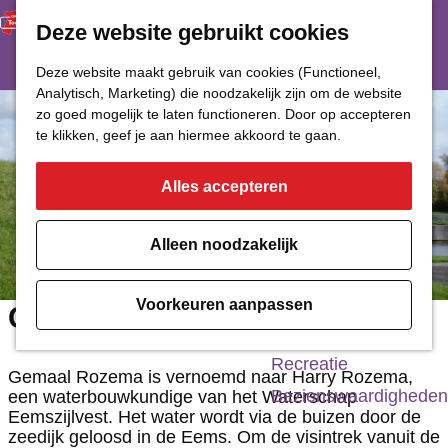
Deze website gebruikt cookies
Restaurant
Eetcafé
G
Deze website maakt gebruik van cookies (Functioneel,
Café of Bar
Analytisch, Marketing) die noodzakelijk zijn om de website
a
zo goed mogelijk te laten functioneren. Door op accepteren
Nachtclub
n
te klikken, geef je aan hiermee akkoord te gaan.
a
Alles accepteren
Cultuur
a
r
Bioscoop & Theater
Alleen noodzakelijk
d
Uitgaan
e
Monumenten
Voorkeuren aanpassen
Combinatiegemaal Rozema
h
Musea
o
Recreatie
Gemaal Rozema is vernoemd naar Harry Rozema,
m
Bezienswaardigheden
een waterbouwkundige van het Waterschap
Eemszijlvest. Het water wordt via de buizen door de
e
zeedijk geloosd in de Eems. Om de visintrek vanuit de