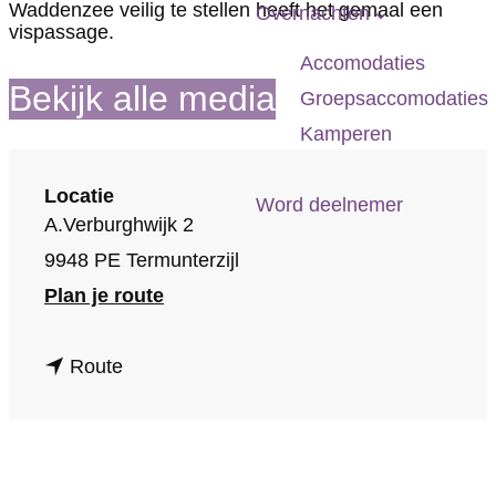
p
Waddenzee veilig te stellen heeft het gemaal een
Overnachten
vispassage.
a
Accomodaties
g
Bekijk alle media
Groepsaccomodaties
e
Kamperen
Locatie
Word deelnemer
A.Verburghwijk 2
9948 PE Termunterzijl
n
Plan je route
a
n
a
Route
a
r
a
C
r
o