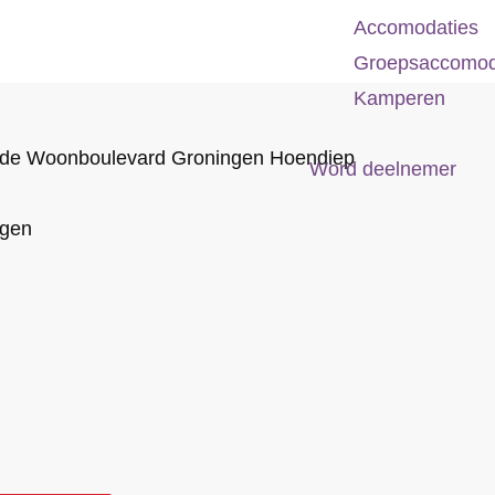
Accomodaties
Groepsaccomod
Kamperen
 de Woonboulevard Groningen Hoendiep
Word deelnemer
ngen