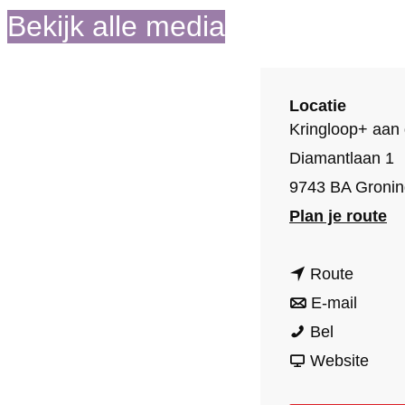
Bekijk alle media
o
m
e
Locatie
p
Kringloop+ aan
a
Diamantlaan 1
g
9743 BA Groni
e
n
Plan je route
a
n
a
Route
a
n
r
E-mail
K
a
a
K
Bel
r
r
a
v
r
Website
i
K
r
a
i