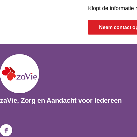
Klopt de informatie
Neem contact o
zaVie, Zorg en Aandacht voor Iedereen
F