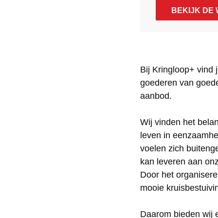
n
r
K
n
n
BEKIJK DE
g
i
r
K
g
l
n
i
r
l
o
g
n
i
o
o
l
g
n
o
Bij Kringloop+ vind
goederen van goede 
p
o
l
g
p
aanbod.
+
o
o
l
+
p
o
o
Wij vinden het bela
+
p
o
leven in eenzaamhe
+
p
voelen zich buitenge
kan leveren aan on
+
Door het organisere
mooie kruisbestuivi
Daarom bieden wij 