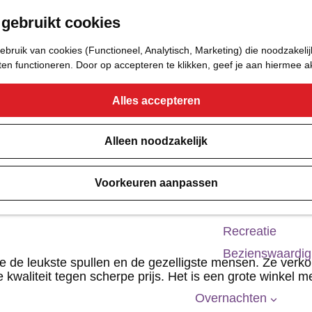
 gebruikt cookies
Eetcafé
Café of Bar
bruik van cookies (Functioneel, Analytisch, Marketing) die noodzakelij
Nachtclub
aten functioneren. Door op accepteren te klikken, geef je aan hiermee 
Alles accepteren
Cultuur
Bioscoop & The
Alleen noodzakelijk
Uitgaan
Voorkeuren aanpassen
Monumenten
Musea
Recreatie
Bezienswaardi
 je de leukste spullen en de gezelligste mensen. Ze ver
kwaliteit tegen scherpe prijs. Het is een grote winkel 
Overnachten