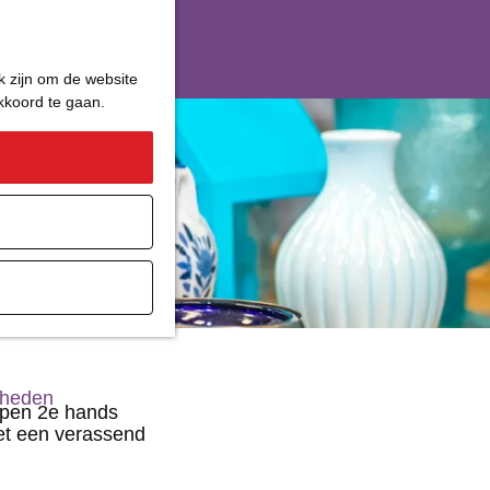
k zijn om de website
akkoord te gaan.
ater
gheden
kopen 2e hands
met een verassend