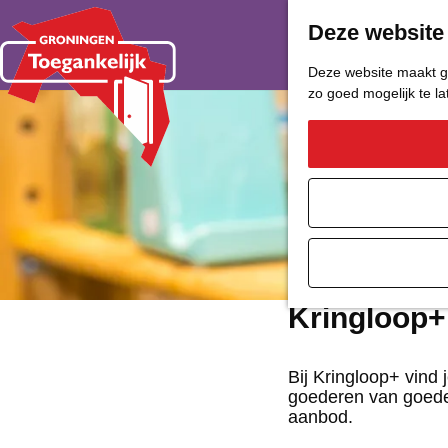
Deze website
Deze website maakt ge
zo goed mogelijk te l
G
a
n
a
a
Kringloop+
r
d
Bij Kringloop+ vind
goederen van goede 
e
aanbod.
h