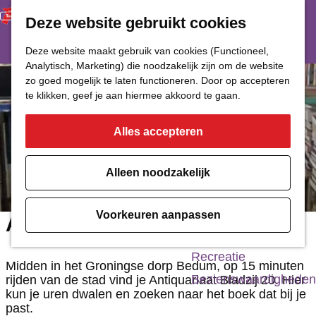
Deze website gebruikt cookies
Restaurant
Eetcafé
G
Deze website maakt gebruik van cookies (Functioneel,
Café of Bar
Analytisch, Marketing) die noodzakelijk zijn om de website
a
zo goed mogelijk te laten functioneren. Door op accepteren
Nachtclub
n
te klikken, geef je aan hiermee akkoord te gaan.
a
Alles accepteren
Cultuur
a
r
Bioscoop & Theater
Alleen noodzakelijk
d
Uitgaan
e
Monumenten
Voorkeuren aanpassen
Antiquariaat Bladzij 20
h
Musea
o
Recreatie
Midden in het Groningse dorp Bedum, op 15 minuten
m
Bezienswaardigheden
rijden van de stad vind je Antiquariaat Bladzij 20. Hier
kun je uren dwalen en zoeken naar het boek dat bij je
e
past.