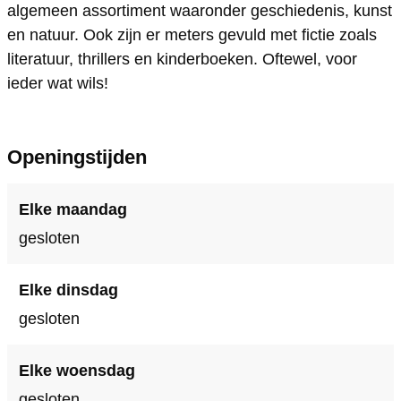
z
a
l
B
z
algemeen assortiment waaronder geschiedenis, kunst
i
d
a
l
i
en natuur. Ook zijn er meters gevuld met fictie zoals
literatuur, thrillers en kinderboeken. Oftewel, voor
j
z
d
a
j
ieder wat wils!
2
i
z
d
2
0
j
i
z
0
2
j
i
Openingstijden
0
2
j
0
2
Elke maandag
0
gesloten
Elke dinsdag
gesloten
Elke woensdag
gesloten