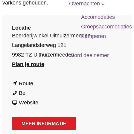
p
varkens gehouden.
Overnachten
a
Accomodaties
g
Groepsaccomodaties
Locatie
e
Boerderijwinkel Uithuizermeeden
Kamperen
Langelandsterweg 121
9982 TZ Uithuizermeeden
Word deelnemer
n
Plan je route
a
n
a
Route
W
a
r
Bel
a
a
v
W
Website
d
r
a
a
d
W
n
d
MEER INFORMATIE
e
a
W
d