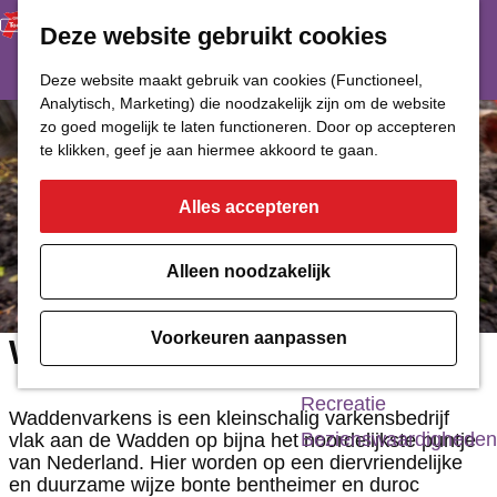
Deze website gebruikt cookies
Restaurant
Eetcafé
G
Deze website maakt gebruik van cookies (Functioneel,
Café of Bar
Analytisch, Marketing) die noodzakelijk zijn om de website
a
zo goed mogelijk te laten functioneren. Door op accepteren
Nachtclub
n
te klikken, geef je aan hiermee akkoord te gaan.
a
Alles accepteren
Cultuur
a
r
Bioscoop & Theater
Alleen noodzakelijk
d
Uitgaan
e
Monumenten
Voorkeuren aanpassen
Waddenvarkens
h
Musea
o
Recreatie
Waddenvarkens is een kleinschalig varkensbedrijf
m
Bezienswaardigheden
vlak aan de Wadden op bijna het noordelijkste puntje
van Nederland. Hier worden op een diervriendelijke
e
en duurzame wijze bonte bentheimer en duroc