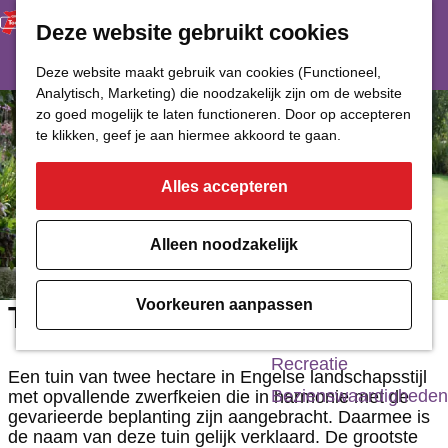
Deze website gebruikt cookies
Restaurant
Eetcafé
G
Deze website maakt gebruik van cookies (Functioneel,
Café of Bar
Analytisch, Marketing) die noodzakelijk zijn om de website
a
zo goed mogelijk te laten functioneren. Door op accepteren
Nachtclub
n
te klikken, geef je aan hiermee akkoord te gaan.
a
Alles accepteren
Cultuur
a
r
Bioscoop & Theater
Alleen noodzakelijk
d
Uitgaan
e
Monumenten
Voorkeuren aanpassen
The Stonefarm
h
Musea
o
Recreatie
Een tuin van twee hectare in Engelse landschapsstijl
m
Bezienswaardigheden
met opvallende zwerfkeien die in harmonie met de
gevarieerde beplanting zijn aangebracht. Daarmee is
e
de naam van deze tuin gelijk verklaard. De grootste