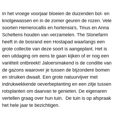
h
T
T
S
In het vroege voorjaar bloeien de duizenden bol- en
e
h
h
t
knolgewassen en in de zomer geuren de rozen. Vele
S
e
e
o
soorten Hemerocallis en hortensia's, Tinus en Anna
t
S
S
n
Scheltens houden van verzamelen. The Stonefarm
o
t
t
e
heeft in de bosrand een Hostapad waarlangs een
n
o
o
f
grote collectie van deze soort is aangeplant. Het is
een uitdaging om eens te gaan kijken of er nog een
e
n
n
a
variëteit ontbreekt! Jaloersmakend is de conditie van
f
e
e
r
de gazons waarover je tussen de bijzondere bomen
a
f
f
m
en struiken dwaalt. Een grote natuurvijver met
r
a
a
indrukwekkende oeverbeplanting en een zitje tussen
m
r
r
rotsplanten om daarvan te genieten. De eigenaren
m
m
vertellen graag over hun tuin. De tuin is op afspraak
het hele jaar te bezichtigen.