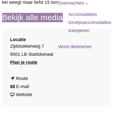
p
kei weegt maar liefst 15 ton!
Overnachten
a
Accomodaties
Bekijk alle media
g
Groepsaccomodaties
e
Kamperen
Locatie
Zijdstukkerweg 7
Word deelnemer
9501 LB Stadskanaal
n
Plan je route
a
n
a
Route
a
n
r
E-mail
a
a
v
T
Website
r
a
a
h
T
r
n
e