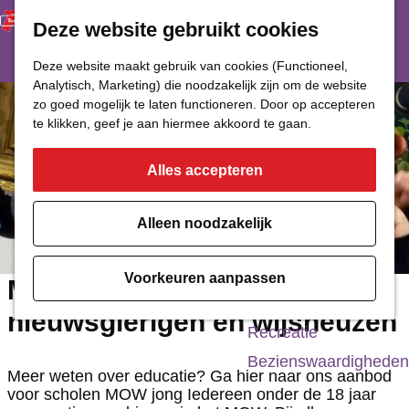
Deze website gebruikt cookies
Restaurant
Eetcafé
G
Deze website maakt gebruik van cookies (Functioneel,
Café of Bar
Analytisch, Marketing) die noodzakelijk zijn om de website
a
zo goed mogelijk te laten functioneren. Door op accepteren
Nachtclub
n
te klikken, geef je aan hiermee akkoord te gaan.
a
Alles accepteren
Cultuur
a
r
Bioscoop & Theater
Alleen noodzakelijk
d
Uitgaan
e
Monumenten
Voorkeuren aanpassen
MOW jong voor
h
Musea
nieuwsgierigen en wijsneuzen
o
Recreatie
m
Bezienswaardigheden
Meer weten over educatie? Ga hier naar ons aanbod
e
voor scholen MOW jong Iedereen onder de 18 jaar