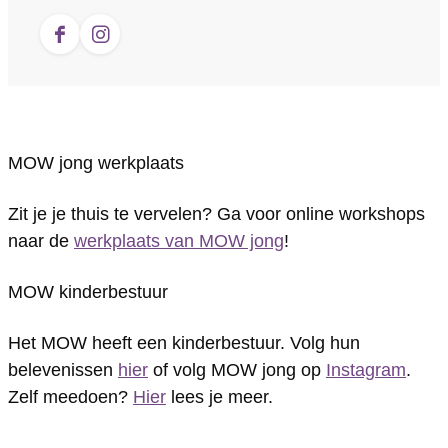
W
M
r
a
W
j
O
M
n
j
F
I
o
W
O
M
o
a
n
n
j
W
O
n
c
s
g
o
j
W
g
e
t
MOW jong werkplaats
v
n
o
j
v
b
a
o
g
n
o
o
o
g
Zit je je thuis te vervelen? Ga voor online workshops
o
v
g
n
o
o
r
naar de
werkplaats van MOW jong
!
r
o
v
g
r
k
a
MOW kinderbestuur
n
o
o
v
n
M
m
i
r
o
o
i
O
M
Het MOW heeft een kinderbestuur. Volg hun
e
n
r
o
e
W
O
belevenissen
hier
of volg MOW jong op
Instagram
.
Zelf meedoen?
u
i
n
r
Hier
u
lees je meer.
j
W
w
e
i
n
w
o
j