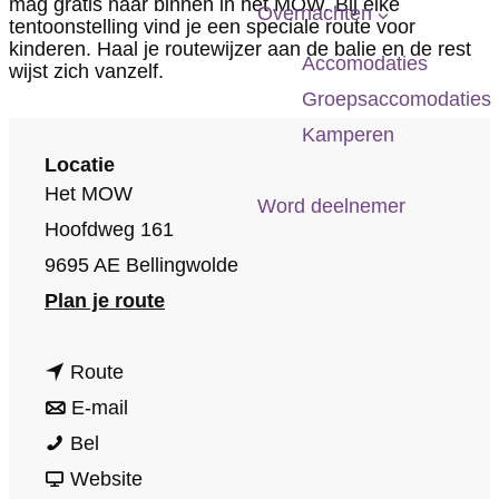
mag gratis naar binnen in het MOW. Bij elke
p
Overnachten
tentoonstelling vind je een speciale route voor
a
kinderen. Haal je routewijzer aan de balie en de rest
Accomodaties
wijst zich vanzelf.
g
Groepsaccomodaties
e
Kamperen
Locatie
Het MOW
Word deelnemer
Hoofdweg 161
9695 AE Bellingwolde
n
Plan je route
a
n
a
Route
a
n
r
E-mail
M
a
a
M
Bel
O
r
a
v
O
Website