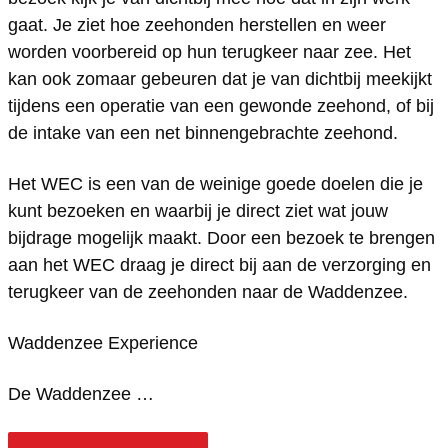
g
r
e
d
g
C
E
(
C
gaat. Je ziet hoe zeehonden herstellen en weer
o
f
r
e
o
(
C
W
(
worden voorbereid op hun terugkeer naar zee. Het
e
g
f
r
e
W
(
e
W
kan ook zomaar gebeuren dat je van dichtbij meekijkt
d
o
g
f
d
e
W
r
e
tijdens een operatie van een gewonde zeehond, of bij
c
e
o
g
c
r
e
e
r
de intake van een net binnengebrachte zeehond.
e
d
e
o
e
e
r
l
e
Het WEC is een van de weinige goede doelen die je
n
c
d
e
n
l
e
d
l
kunt bezoeken en waarbij je direct ziet wat jouw
t
e
c
d
t
d
l
e
d
bijdrage mogelijk maakt. Door een bezoek te brengen
r
n
e
c
r
e
d
r
e
aan het WEC draag je direct bij aan de verzorging en
u
t
n
e
u
terugkeer van de zeehonden naar de Waddenzee.
r
e
f
r
m
r
t
n
m
f
r
g
f
Waddenzee Experience
W
u
r
t
W
g
f
o
g
a
m
u
r
a
o
g
e
o
De Waddenzee …
d
W
m
u
d
e
o
d
e