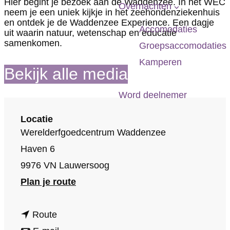
Hier begint je bezoek aan de Waddenzee. In het WEC
p
Overnachten
neem je een uniek kijkje in het zeehondenziekenhuis
a
en ontdek je de Waddenzee Experience. Een dagje
Accomodaties
uit waarin natuur, wetenschap en educatie
g
samenkomen.
Groepsaccomodaties
e
Kamperen
Bekijk alle media
Word deelnemer
Locatie
Werelderfgoedcentrum Waddenzee
Haven 6
9976 VN Lauwersoog
n
Plan je route
a
n
a
Route