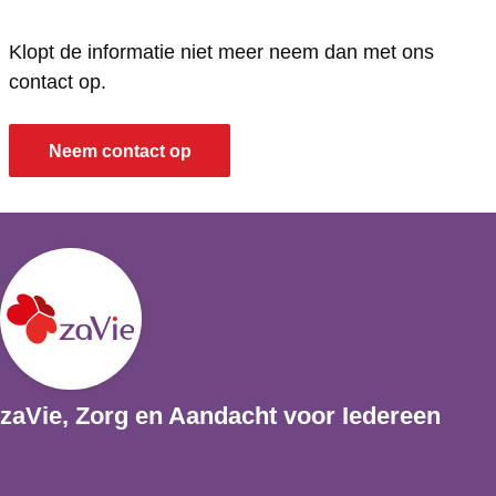
z
n
e
z
e
z
e
e
Klopt de informatie niet meer neem dan met ons
e
e
)
e
contact op.
)
e
)
)
Neem contact op
zaVie, Zorg en Aandacht voor Iedereen