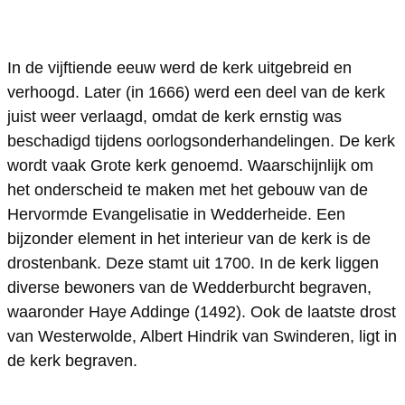
d
r
e
e
N
d
In de vijftiende eeuw werd de kerk uitgebreid en
r
e
e
verhoogd. Later (in 1666) werd een deel van de kerk
l
d
r
juist weer verlaagd, omdat de kerk ernstig was
a
e
l
beschadigd tijdens oorlogsonderhandelingen. De kerk
n
r
a
wordt vaak Grote kerk genoemd. Waarschijnlijk om
d
l
n
het onderscheid te maken met het gebouw van de
Hervormde Evangelisatie in Wedderheide. Een
s
a
d
bijzonder element in het interieur van de kerk is de
H
n
s
drostenbank. Deze stamt uit 1700. In de kerk liggen
e
d
H
diverse bewoners van de Wedderburcht begraven,
r
s
e
waaronder Haye Addinge (1492). Ook de laatste drost
v
H
r
van Westerwolde, Albert Hindrik van Swinderen, ligt in
o
e
v
de kerk begraven.
r
r
o