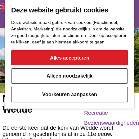
Deze website gebruikt cookies
Restaurant
Eetcafé
G
Deze website maakt gebruik van cookies (Functioneel,
Café of Bar
Analytisch, Marketing) die noodzakelijk zijn om de website
a
zo goed mogelijk te laten functioneren. Door op accepteren
Nachtclub
n
te klikken, geef je aan hiermee akkoord te gaan.
a
Alles accepteren
Cultuur
a
r
Bioscoop & Theater
Alleen noodzakelijk
d
Uitgaan
e
Monumenten
Voorkeuren aanpassen
Nederlands Hervormde Kerk
h
Musea
Wedde
o
Recreatie
m
Bezienswaardigheden
De eerste keer dat de kerk van Wedde wordt
e
genoemd in geschriften is al in de 11e eeuw.