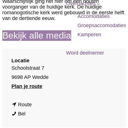
Waarschijnlijk ging het hier om een houten
p
Overnachten
voorganger van de huidige kerk. De huidige
a
romanogotische kerk werd gebouwd in de eerste helft
Accomodaties
van de dertiende eeuw.
g
Groepsaccomodaties
e
Bekijk alle media
Kamperen
Word deelnemer
Locatie
Schoolstraat 7
9698 AP Wedde
n
Plan je route
a
n
a
Route
N
a
r
Bel
e
a
N