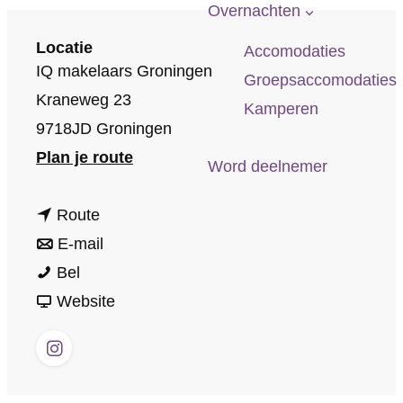
p
Overnachten
a
Locatie
Accomodaties
g
IQ makelaars Groningen
Groepsaccomodaties
e
Kraneweg 23
Kamperen
9718JD Groningen
n
Plan je route
Word deelnemer
a
n
a
Route
a
n
r
E-mail
i
a
a
i
Bel
Q
r
a
v
Q
Website
M
i
r
a
M
a
Q
i
n
a
I
k
M
Q
i
k
n