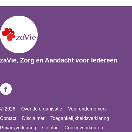
zaVie, Zorg en Aandacht voor Iedereen
F
a
© 2026
Over de organisatie
Voor ondernemers
c
Contact
Disclaimer
Toegankelijkheidsverklaring
e
Privacyverklaring
Colofon
Cookievoorkeuren
b