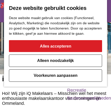
Deze website gebruikt cookies
Restaurant
Eetcafé
G
Deze website maakt gebruik van cookies (Functioneel,
Café of Bar
Analytisch, Marketing) die noodzakelijk zijn om de website
a
zo goed mogelijk te laten functioneren. Door op accepteren
Nachtclub
n
te klikken, geef je aan hiermee akkoord te gaan.
a
Alles accepteren
Cultuur
a
r
Bioscoop & Theater
Alleen noodzakelijk
d
Uitgaan
e
Monumenten
Voorkeuren aanpassen
iQ Makelaars Groningen
h
Musea
o
Recreatie
Hoi! Wij zijn iQ Makelaars – Misschien wel het meest
m
Bezienswaardigheden
enthousiaste makelaarskantoor van Groningen én
Ommeland.
e