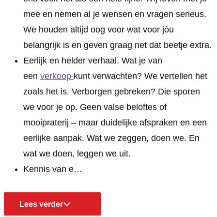
n
g
n
i
n
a
mee en nemen al je wensen en vragen serieus.
e
g
n
a
We houden altijd oog voor wat voor jóu
n
e
g
r
belangrijk is en geven graag net dat beetje extra.
n
e
s
Eerlijk en helder verhaal. Wat je van
n
G
een
verkoop
kunt verwachten? We vertellen het
r
zoals het is. Verborgen gebreken? Die sporen
o
we voor je op. Geen valse beloftes of
n
mooipraterij – maar duidelijke afspraken en een
i
eerlijke aanpak. Wat we zeggen, doen we. En
n
wat we doen, leggen we uit.
g
Kennis van e…
e
n
Lees verder