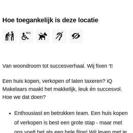
e
a
M
Q
e
s
l
k
a
M
l
t
Hoe toegankelijk is deze locatie
a
e
k
a
a
a
a
l
e
k
a
g
r
a
l
e
r
r
s
a
a
l
s
a
G
r
a
a
G
m
Van woondroom tot succesverhaal.
Wij fixen ‘t!
r
s
r
a
r
i
o
G
s
r
o
Een huis kopen, verkopen of laten taxeren? iQ
Q
Makelaars maakt het makkelijk, leuk én succesvol.
n
r
G
s
n
M
Hoe we dat doen?
i
o
r
G
i
a
n
n
o
r
n
k
Enthousiast en betrokken team. Een huis kopen
g
i
n
o
g
e
of verkopen is best een grote stap - maar met
e
n
i
n
e
l
ons voelt het als een hele fijne! Wij leven met je