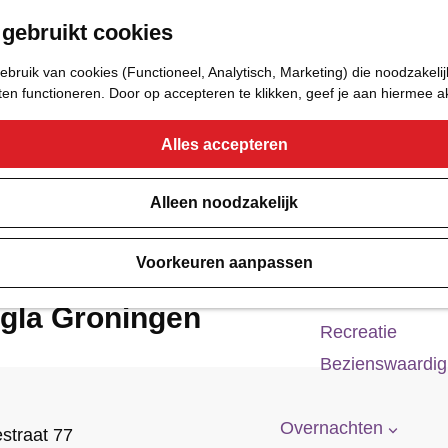
 gebruikt cookies
Eetcafé
Café of Bar
bruik van cookies (Functioneel, Analytisch, Marketing) die noodzakelij
Nachtclub
aten functioneren. Door op accepteren te klikken, geef je aan hiermee 
Alles accepteren
Cultuur
Bioscoop & The
Alleen noodzakelijk
Uitgaan
Voorkeuren aanpassen
Monumenten
Musea
gla Groningen
Recreatie
Bezienswaardi
Overnachten
straat 77