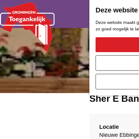
Deze website
Deze website maakt ge
zo goed mogelijk te l
G
a
n
a
a
Sher E Ban
r
d
e
Locatie
Nieuwe Ebbinge
h