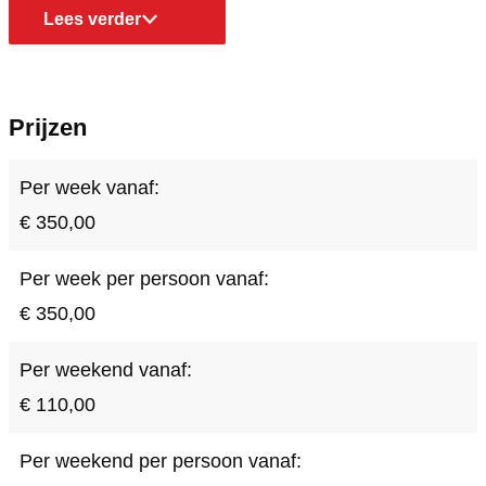
G
i
b
t
G
Lees verder
r
j
i
b
r
e
G
j
i
e
e
r
G
j
e
Prijzen
t
e
r
G
t
e
e
r
Per week vanaf:
t
e
e
€ 350,00
t
e
Per week per persoon vanaf:
t
€ 350,00
Per weekend vanaf:
€ 110,00
Per weekend per persoon vanaf: