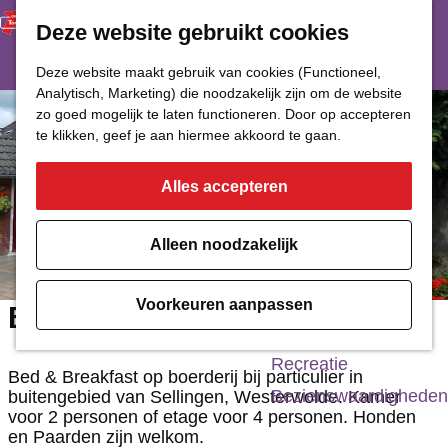
Deze website gebruikt cookies
Restaurant
Eetcafé
G
Deze website maakt gebruik van cookies (Functioneel,
Café of Bar
Analytisch, Marketing) die noodzakelijk zijn om de website
a
zo goed mogelijk te laten functioneren. Door op accepteren
Nachtclub
n
te klikken, geef je aan hiermee akkoord te gaan.
a
Alles accepteren
Cultuur
a
r
Bioscoop & Theater
Alleen noodzakelijk
d
Uitgaan
e
Monumenten
Voorkeuren aanpassen
Bed & Breakfast bij Greet
h
Musea
o
Recreatie
Bed & Breakfast op boerderij bij particulier in
m
Bezienswaardigheden
buitengebied van Sellingen, Westerwolde. Kamer
voor 2 personen of etage voor 4 personen. Honden
e
en Paarden zijn welkom.