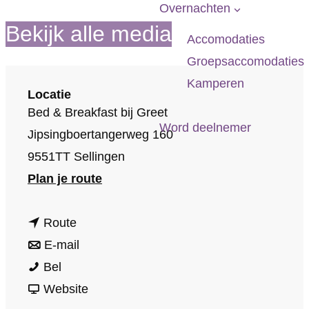
p
Overnachten
a
Bekijk alle media
Accomodaties
g
Groepsaccomodaties
e
Kamperen
Locatie
Bed & Breakfast bij Greet
Word deelnemer
Jipsingboertangerweg 160
9551TT Sellingen
n
Plan je route
a
n
a
Route
a
n
r
E-mail
B
a
a
B
Bel
e
r
a
v
e
Website