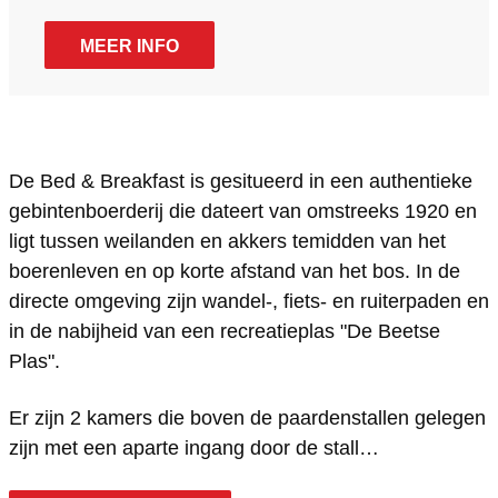
d
B
r
a
d
&
e
B
n
&
MEER INFO
B
d
e
B
B
r
&
d
e
r
e
B
&
d
e
a
r
B
&
a
De Bed & Breakfast is gesitueerd in een authentieke
gebintenboerderij die dateert van omstreeks 1920 en
k
e
r
B
k
ligt tussen weilanden en akkers temidden van het
f
a
e
r
f
boerenleven en op korte afstand van het bos. In de
a
k
a
e
a
directe omgeving zijn wandel-, fiets- en ruiterpaden en
s
f
k
a
s
in de nabijheid van een recreatieplas "De Beetse
t
a
f
k
t
Plas".
b
s
a
f
b
Er zijn 2 kamers die boven de paardenstallen gelegen
i
t
s
a
i
zijn met een aparte ingang door de stall…
j
b
t
s
j