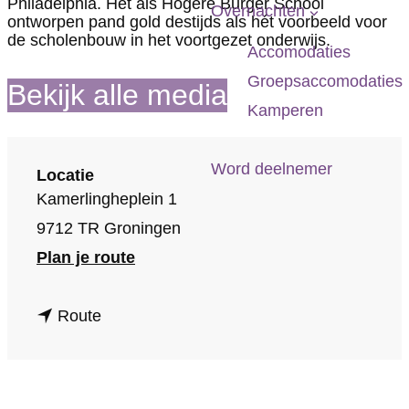
Philadelphia. Het als Hogere Burger School
p
Overnachten
ontworpen pand gold destijds als hét voorbeeld voor
a
de scholenbouw in het voortgezet onderwijs.
Accomodaties
g
Groepsaccomodaties
Bekijk alle media
e
Kamperen
Word deelnemer
Locatie
Kamerlingheplein 1
9712 TR Groningen
n
Plan je route
a
n
a
Route
a
r
a
V
r
o