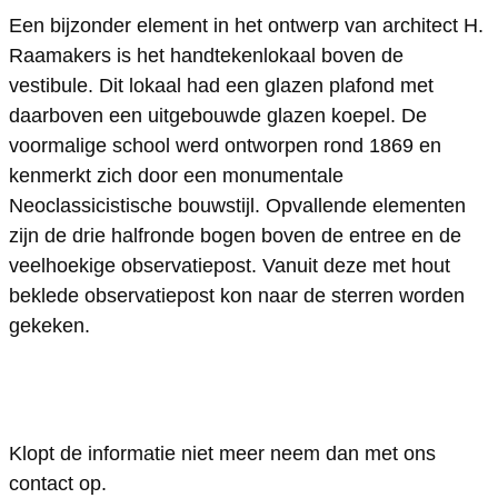
Een bijzonder element in het ontwerp van architect H.
V
o
Raamakers is het handtekenlokaal boven de
o
r
vestibule. Dit lokaal had een glazen plafond met
o
m
daarboven een uitgebouwde glazen koepel. De
r
a
voormalige school werd ontworpen rond 1869 en
m
l
kenmerkt zich door een monumentale
Neoclassicistische bouwstijl. Opvallende elementen
a
i
zijn de drie halfronde bogen boven de entree en de
l
g
veelhoekige observatiepost. Vanuit deze met hout
i
e
beklede observatiepost kon naar de sterren worden
g
R
gekeken.
e
i
R
j
i
k
Klopt de informatie niet meer neem dan met ons
j
s
contact op.
k
H