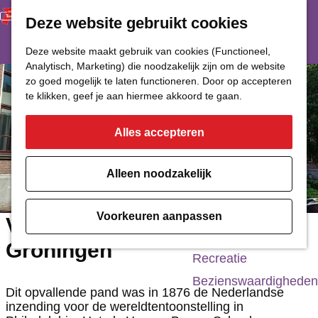
Deze website gebruikt cookies
Restaurant
Eetcafé
G
Deze website maakt gebruik van cookies (Functioneel,
Café of Bar
Analytisch, Marketing) die noodzakelijk zijn om de website
a
zo goed mogelijk te laten functioneren. Door op accepteren
Nachtclub
n
te klikken, geef je aan hiermee akkoord te gaan.
a
Alles accepteren
Cultuur
a
r
Bioscoop & Theater
Alleen noodzakelijk
d
Uitgaan
e
Monumenten
Voorkeuren aanpassen
Voormalige Rijks HBS
h
Musea
Groningen
o
Recreatie
m
Bezienswaardigheden
Dit opvallende pand was in 1876 de Nederlandse
e
inzending voor de wereldtentoonstelling in