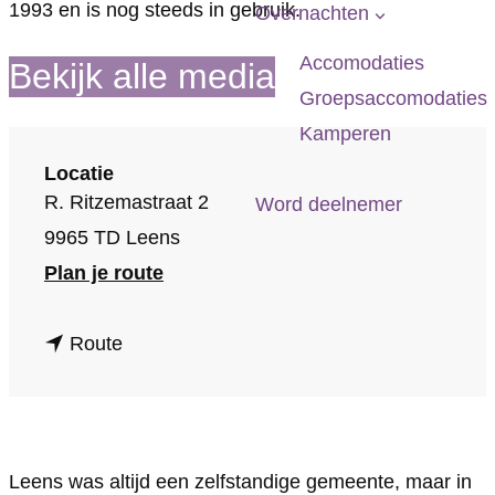
p
1993 en is nog steeds in gebruik.
Overnachten
a
Accomodaties
Bekijk alle media
g
Groepsaccomodaties
e
Kamperen
Locatie
R. Ritzemastraat 2
Word deelnemer
9965 TD Leens
n
Plan je route
a
n
a
Route
a
r
a
G
r
e
Leens was altijd een zelfstandige gemeente, maar in
G
m