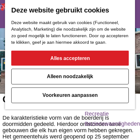
Deze website gebruikt cookies
Restaurant
Eetcafé
G
Deze website maakt gebruik van cookies (Functioneel,
Café of Bar
Analytisch, Marketing) die noodzakelijk zijn om de website
a
zo goed mogelijk te laten functioneren. Door op accepteren
Nachtclub
n
te klikken, geef je aan hiermee akkoord te gaan.
a
Alles accepteren
Cultuur
a
r
Bioscoop & Theater
Alleen noodzakelijk
d
Uitgaan
e
Monumenten
Voorkeuren aanpassen
Gemeentehuis Leens
h
Musea
o
Recreatie
De karakteristieke vorm van de boerderij is
m
Bezienswaardigheden
doormidden gedeeld. Hierdoor ontstonden twee
gebouwen die elk hun eigen vorm hebben gekregen.
e
Het gemeentehuis werd geopend op 25 september