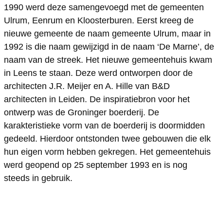
1990 werd deze samengevoegd met de gemeenten
e
e
Ulrum, Eenrum en Kloosterburen. Eerst kreeg de
m
e
nieuwe gemeente de naam gemeente Ulrum, maar in
e
n
1992 is die naam gewijzigd in de naam ‘De Marne’, de
e
t
naam van de streek. Het nieuwe gemeentehuis kwam
in Leens te staan. Deze werd ontworpen door de
n
e
architecten J.R. Meijer en A. Hille van B&D
t
h
architecten in Leiden. De inspiratiebron voor het
e
u
ontwerp was de Groninger boerderij. De
h
i
karakteristieke vorm van de boerderij is doormidden
u
s
gedeeld. Hierdoor ontstonden twee gebouwen die elk
i
L
hun eigen vorm hebben gekregen. Het gemeentehuis
werd geopend op 25 september 1993 en is nog
s
e
steeds in gebruik.
L
e
e
n
e
s