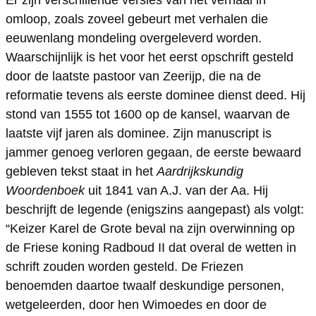
Er zijn verschillende versies van het verhaal in
i
i
p
omloop, zoals zoveel gebeurt met verhalen die
e
e
s
eeuwenlang mondeling overgeleverd worden.
p
p
t
Waarschijnlijk is het voor het eerst opschrift gesteld
s
s
e
door de laatste pastoor van Zeerijp, die na de
t
t
r
reformatie tevens als eerste dominee dienst deed. Hij
stond van 1555 tot 1600 op de kansel, waarvan de
e
e
L
laatste vijf jaren als dominee. Zijn manuscript is
r
r
i
jammer genoeg verloren gegaan, de eerste bewaard
L
L
c
gebleven tekst staat in het
Aardrijkskundig
i
i
h
Woordenboek
uit 1841 van A.J. van der Aa. Hij
c
c
t
beschrijft de legende (enigszins aangepast) als volgt:
h
h
“Keizer Karel de Grote beval na zijn overwinning op
de Friese koning Radboud II dat overal de wetten in
t
t
schrift zouden worden gesteld. De Friezen
benoemden daartoe twaalf deskundige personen,
wetgeleerden, door hen Wimoedes en door de