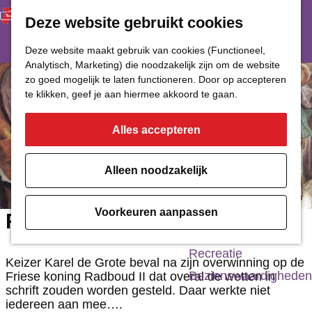
Deze website gebruikt cookies
Restaurant
Eetcafé
G
Deze website maakt gebruik van cookies (Functioneel,
Café of Bar
Analytisch, Marketing) die noodzakelijk zijn om de website
a
zo goed mogelijk te laten functioneren. Door op accepteren
Nachtclub
n
te klikken, geef je aan hiermee akkoord te gaan.
a
Alles accepteren
Cultuur
a
r
Bioscoop & Theater
Alleen noodzakelijk
d
Uitgaan
e
Monumenten
Voorkeuren aanpassen
Riepster Licht
h
Musea
o
Recreatie
Keizer Karel de Grote beval na zijn overwinning op de
m
Bezienswaardigheden
Friese koning Radboud II dat overal de wetten in
schrift zouden worden gesteld. Daar werkte niet
e
iedereen aan mee….