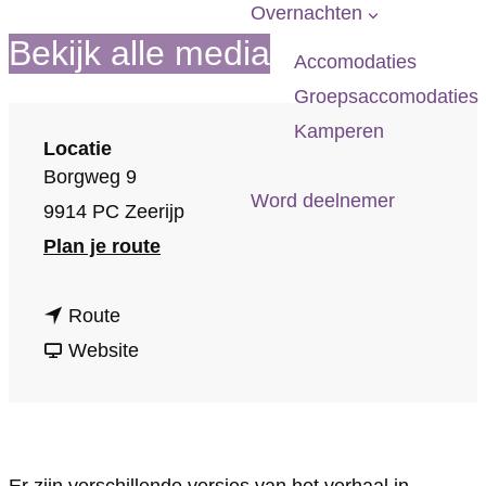
p
Overnachten
a
Bekijk alle media
Accomodaties
g
Groepsaccomodaties
e
Kamperen
Locatie
Borgweg 9
Word deelnemer
9914 PC Zeerijp
n
Plan je route
a
n
a
Route
a
v
r
Website
a
a
R
r
n
i
R
R
e