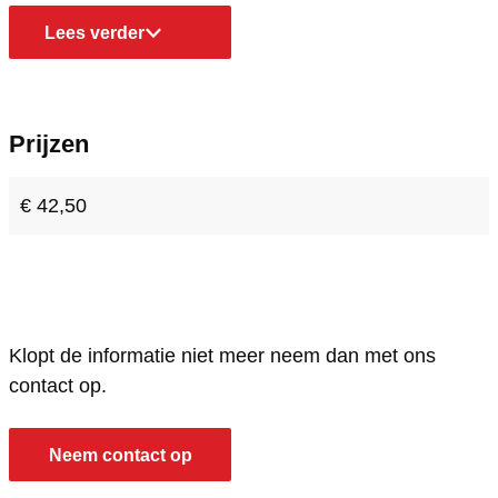
h
h
B
Lees verder
e
e
r
B
B
e
r
r
a
Prijzen
e
e
k
a
a
o
€ 42,50
k
k
u
o
o
t
u
u
t
t
Klopt de informatie niet meer neem dan met ons
contact op.
Neem contact op