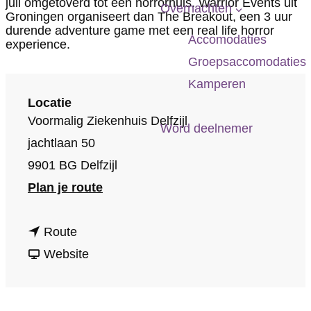
juli omgetoverd tot een horrorhuis. Warrior Events uit
p
Overnachten
Groningen organiseert dan The Breakout, een 3 uur
a
durende adventure game met een real life horror
Accomodaties
experience.
g
Groepsaccomodaties
e
Kamperen
Locatie
Voormalig Ziekenhuis Delfzijl
Word deelnemer
jachtlaan 50
9901 BG Delfzijl
n
Plan je route
a
n
a
Route
a
v
r
Website
a
a
A
r
n
d