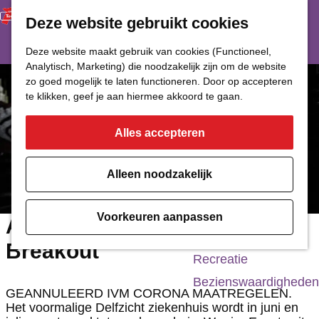
Deze website gebruikt cookies
Restaurant
Eetcafé
G
Deze website maakt gebruik van cookies (Functioneel,
Café of Bar
Analytisch, Marketing) die noodzakelijk zijn om de website
a
zo goed mogelijk te laten functioneren. Door op accepteren
Nachtclub
n
te klikken, geef je aan hiermee akkoord te gaan.
a
Alles accepteren
Cultuur
a
r
Bioscoop & Theater
Alleen noodzakelijk
d
Uitgaan
e
Monumenten
Voorkeuren aanpassen
Adventure game The
h
Musea
Breakout
o
Recreatie
m
Bezienswaardigheden
GEANNULEERD IVM CORONA MAATREGELEN.
e
Het voormalige Delfzicht ziekenhuis wordt in juni en