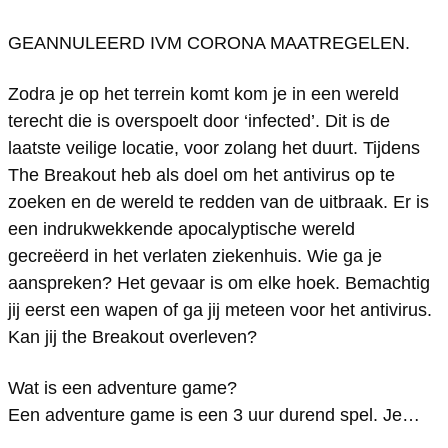
A
A
v
GEANNULEERD IVM CORONA MAATREGELEN.
d
d
e
v
v
n
Zodra je op het terrein komt kom je in een wereld
e
e
t
terecht die is overspoelt door ‘infected’. Dit is de
n
n
u
laatste veilige locatie, voor zolang het duurt. Tijdens
t
t
r
The Breakout heb als doel om het antivirus op te
zoeken en de wereld te redden van de uitbraak. Er is
u
u
e
een indrukwekkende apocalyptische wereld
r
r
g
gecreëerd in het verlaten ziekenhuis. Wie ga je
e
e
a
aanspreken? Het gevaar is om elke hoek. Bemachtig
g
g
m
jij eerst een wapen of ga jij meteen voor het antivirus.
a
a
e
Kan jij the Breakout overleven?
m
m
T
Wat is een adventure game?
e
e
h
Een adventure game is een 3 uur durend spel. Je…
T
T
e