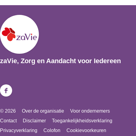
zaVie, Zorg en Aandacht voor Iedereen
F
a
© 2026
Over de organisatie
Voor ondernemers
c
Contact
Disclaimer
Toegankelijkheidsverklaring
e
Privacyverklaring
Colofon
Cookievoorkeuren
b