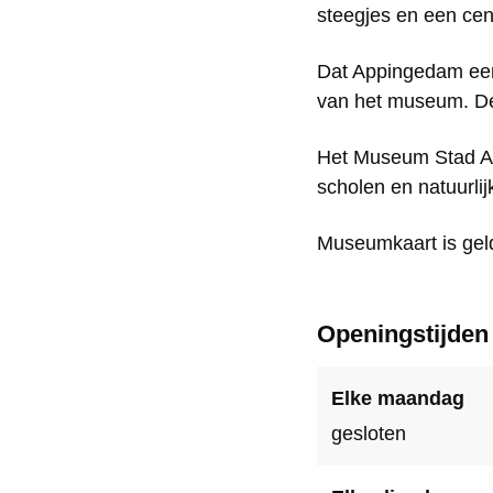
steegjes en een cen
e
e
m
u
u
S
Dat Appingedam een 
m
m
t
van het museum. De 
S
S
a
Het Museum Stad Ap
t
t
d
scholen en natuurl
a
a
A
d
d
p
Museumkaart is geld
A
A
p
p
p
i
Openingstijden
p
p
n
i
i
g
Elke maandag
n
n
e
gesloten
g
g
d
e
e
a