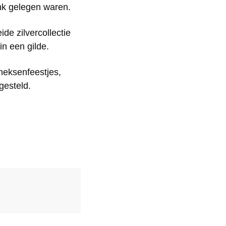
ank gelegen waren.
de zilvercollectie
n een gilde.
eksenfeestjes,
gesteld.