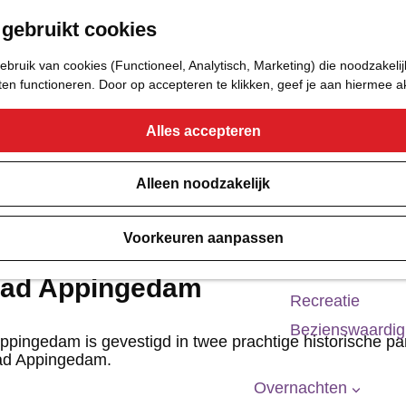
 gebruikt cookies
Eetcafé
Café of Bar
bruik van cookies (Functioneel, Analytisch, Marketing) die noodzakelij
Nachtclub
aten functioneren. Door op accepteren te klikken, geef je aan hiermee 
Alles accepteren
Cultuur
Bioscoop & The
Alleen noodzakelijk
Uitgaan
Voorkeuren aanpassen
Monumenten
Musea
ad Appingedam
Recreatie
Bezienswaardi
ingedam is gevestigd in twee prachtige historische pa
ad Appingedam.
Overnachten