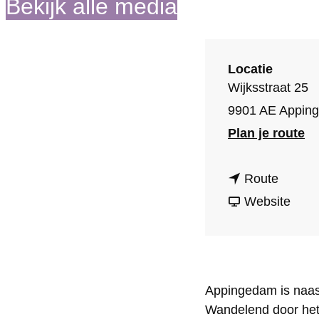
Bekijk alle media
o
m
e
Locatie
p
Wijksstraat 25
a
9901 AE Appin
g
n
Plan je route
e
a
n
a
Route
a
v
r
Website
a
a
M
r
n
u
M
M
s
Appingedam is naas
u
u
e
Wandelend door het 
s
s
u