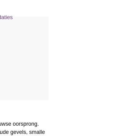
aties
euwse oorsprong.
oude gevels, smalle