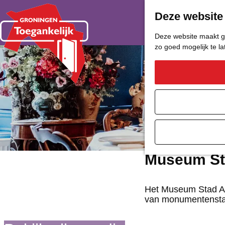
Deze website
Deze website maakt ge
zo goed mogelijk te l
G
a
n
a
a
Museum St
r
d
Het Museum Stad App
van monumentenst
e
h