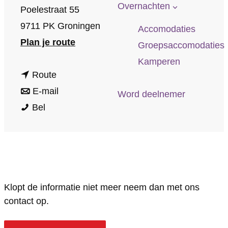
p
Overnachten
Poelestraat 55
a
9711 PK Groningen
Accomodaties
g
n
Plan je route
Groepsaccomodaties
e
a
Kamperen
n
a
Route
a
n
r
E-mail
Word deelnemer
D
a
a
D
Bel
e
r
a
e
B
D
r
B
r
e
D
r
a
B
e
a
Klopt de informatie niet meer neem dan met ons
n
r
B
n
contact op.
d
a
r
d
e
n
a
e