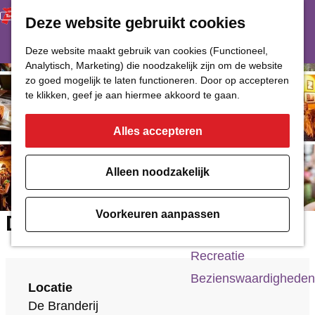
Deze website gebruikt cookies
Restaurant
Eetcafé
G
Deze website maakt gebruik van cookies (Functioneel,
Café of Bar
Analytisch, Marketing) die noodzakelijk zijn om de website
a
zo goed mogelijk te laten functioneren. Door op accepteren
Nachtclub
n
te klikken, geef je aan hiermee akkoord te gaan.
a
Alles accepteren
Cultuur
a
r
Bioscoop & Theater
Alleen noodzakelijk
d
Uitgaan
e
Monumenten
Voorkeuren aanpassen
De Branderij
h
Musea
o
Recreatie
m
Bezienswaardigheden
Locatie
e
De Branderij