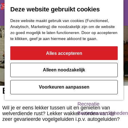
Deze website gebruikt cookies
Restaurant
Eetcafé
G
Deze website maakt gebruik van cookies (Functioneel,
Café of Bar
Analytisch, Marketing) die noodzakelijk zijn om de website
a
zo goed mogelijk te laten functioneren. Door op accepteren
Nachtclub
n
te klikken, geef je aan hiermee akkoord te gaan.
a
Alles accepteren
Cultuur
a
r
Bioscoop & Theater
Alleen noodzakelijk
d
Uitgaan
e
Monumenten
Voorkeuren aanpassen
B&B Ossenschot
h
Musea
o
Recreatie
Wil je er eens lekker tussen uit en genieten van
m
Bezienswaardigheden
welverdiende rust? Lekker wakker worden van de
zeer gevarieerde vogelgeluiden i.p.v. autogeluiden?
e