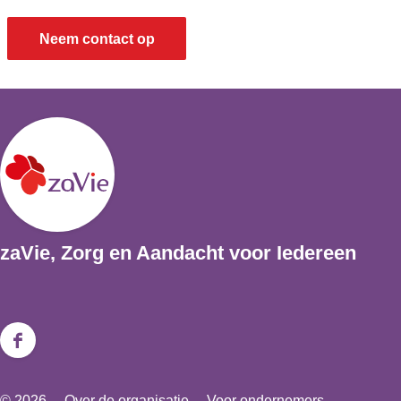
Neem contact op
zaVie, Zorg en Aandacht voor Iedereen
F
a
© 2026
Over de organisatie
Voor ondernemers