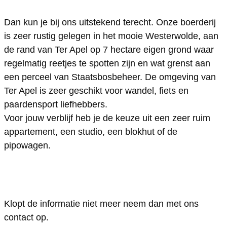
s
B
&
B
s
Dan kun je bij ons uitstekend terecht. Onze boerderij
s
O
B
&
s
is zeer rustig gelegen in het mooie Westerwolde, aan
e
s
O
B
e
de rand van Ter Apel op 7 hectare eigen grond waar
n
s
s
O
n
regelmatig reetjes te spotten zijn en wat grenst aan
s
e
s
s
s
een perceel van Staatsbosbeheer. De omgeving van
c
n
e
s
c
Ter Apel is zeer geschikt voor wandel, fiets en
paardensport liefhebbers.
h
s
n
e
h
Voor jouw verblijf heb je de keuze uit een zeer ruim
o
c
s
n
o
appartement, een studio, een blokhut of de
t
h
c
s
t
pipowagen.
o
h
c
t
o
h
t
o
t
Klopt de informatie niet meer neem dan met ons
contact op.