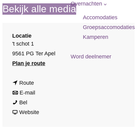
p
Overnachten
Bekijk alle media
a
Accomodaties
g
Groepsaccomodaties
e
Locatie
Kamperen
't schot 1
9561 PG Ter Apel
Word deelnemer
n
Plan je route
a
n
a
Route
a
n
r
E-mail
B
a
a
B
Bel
&
r
a
v
&
Website
B
B
r
a
B
O
&
B
n
O