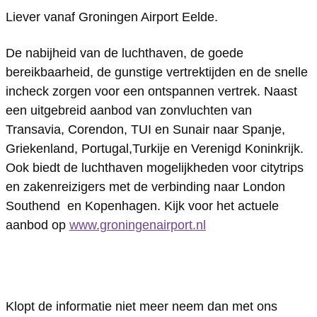
Liever vanaf Groningen Airport Eelde.
n
n
o
r
n
g
i
n
o
g
De nabijheid van de luchthaven, de goede
e
n
i
n
e
bereikbaarheid, de gunstige vertrektijden en de snelle
n
g
n
i
n
incheck zorgen voor een ontspannen vertrek. Naast
A
e
g
n
A
een uitgebreid aanbod van zonvluchten van
Transavia, Corendon, TUI en Sunair naar Spanje,
i
n
e
g
i
Griekenland, Portugal,Turkije en Verenigd Koninkrijk.
r
A
n
e
r
Ook biedt de luchthaven mogelijkheden voor citytrips
p
i
A
n
p
en zakenreizigers met de verbinding naar London
o
r
i
A
o
Southend en Kopenhagen. Kijk voor het actuele
r
p
r
i
r
aanbod op
www.groningenairport.nl
t
o
p
r
t
E
r
o
p
E
e
t
r
o
e
Klopt de informatie niet meer neem dan met ons
l
E
t
r
l