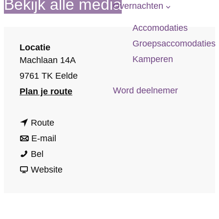
Bekijk alle media
p
Overnachten
a
Accomodaties
g
Groepsaccomodaties
Locatie
e
Kamperen
Machlaan 14A
9761 TK Eelde
Word deelnemer
n
Plan je route
a
n
a
Route
a
n
r
E-mail
G
a
a
G
Bel
r
r
a
v
r
Website
o
G
r
a
o
n
r
G
n
n
i
o
r
G
i