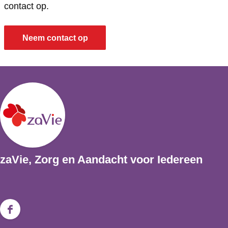
contact op.
d
e
E
t
d
e
l
e
E
e
Neem contact op
d
l
e
e
d
l
e
d
e
zaVie, Zorg en Aandacht voor Iedereen
F