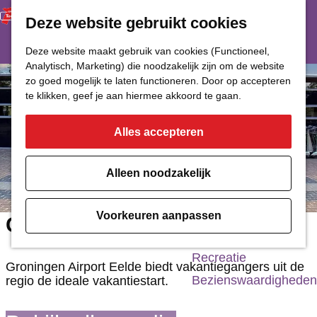
Deze website gebruikt cookies
Restaurant
Eetcafé
G
Deze website maakt gebruik van cookies (Functioneel,
Café of Bar
Analytisch, Marketing) die noodzakelijk zijn om de website
a
zo goed mogelijk te laten functioneren. Door op accepteren
Nachtclub
n
te klikken, geef je aan hiermee akkoord te gaan.
a
Alles accepteren
Cultuur
a
r
Bioscoop & Theater
Alleen noodzakelijk
d
Uitgaan
e
Monumenten
Voorkeuren aanpassen
Groningen Airport Eelde
h
Musea
o
Recreatie
Groningen Airport Eelde biedt vakantiegangers uit de
m
Bezienswaardigheden
regio de ideale vakantiestart.
e