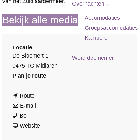
van het Zuidlaardermeer.
p
Overnachten
a
Bekijk alle media
Accomodaties
g
Groepsaccomodaties
e
Kamperen
Locatie
De Bloemert 1
Word deelnemer
9475 TG Midlaren
n
Plan je route
a
n
a
Route
a
n
r
E-mail
Z
a
a
Z
Bel
e
r
a
v
e
Website
i
Z
r
a
i