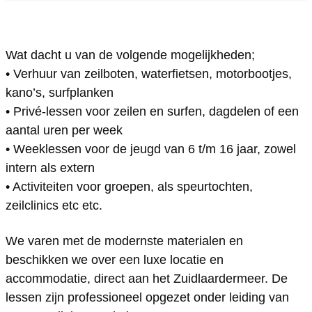
l
e
Z
n
l
-
i
e
Z
-
Wat dacht u van de volgende mogelijkheden;
e
l
i
e
e
• Verhuur van zeilboten, waterfietsen, motorbootjes,
n
-
l
i
n
kano’s, surfplanken
S
e
-
l
S
• Privé-lessen voor zeilen en surfen, dagdelen of een
u
n
e
-
u
aantal uren per week
r
S
n
e
r
• Weeklessen voor de jeugd van 6 t/m 16 jaar, zowel
intern als extern
f
u
S
n
f
• Activiteiten voor groepen, als speurtochten,
s
r
u
S
s
zeilclinics etc etc.
c
f
r
u
c
h
s
f
r
h
We varen met de modernste materialen en
o
c
s
f
o
beschikken we over een luxe locatie en
accommodatie, direct aan het Zuidlaardermeer. De
o
h
c
s
o
lessen zijn professioneel opgezet onder leiding van
l
o
h
c
l