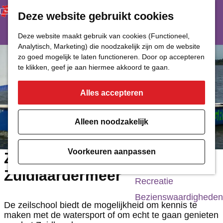
Deze website gebruikt cookies
Restaurant
Eetcafé
G
Deze website maakt gebruik van cookies (Functioneel,
Café of Bar
Analytisch, Marketing) die noodzakelijk zijn om de website
a
zo goed mogelijk te laten functioneren. Door op accepteren
Nachtclub
n
te klikken, geef je aan hiermee akkoord te gaan.
a
Alles accepteren
Cultuur
a
r
Bioscoop & Theater
Alleen noodzakelijk
d
Uitgaan
e
Monumenten
Voorkeuren aanpassen
Zeil- en Surfschool
h
Musea
Zuidlaardermeer
o
Recreatie
m
Bezienswaardigheden
De zeilschool biedt de mogelijkheid om kennis te
e
maken met de watersport of om echt te gaan genieten