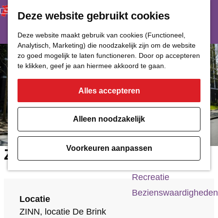
Deze website gebruikt cookies
Restaurant
Eetcafé
G
Deze website maakt gebruik van cookies (Functioneel,
Café of Bar
Analytisch, Marketing) die noodzakelijk zijn om de website
a
zo goed mogelijk te laten functioneren. Door op accepteren
Nachtclub
n
te klikken, geef je aan hiermee akkoord te gaan.
a
Alles accepteren
Cultuur
a
r
Bioscoop & Theater
Alleen noodzakelijk
d
Uitgaan
e
Monumenten
Voorkeuren aanpassen
ZINN, locatie De Brink
h
Musea
o
Recreatie
m
Bezienswaardigheden
Locatie
e
ZINN, locatie De Brink