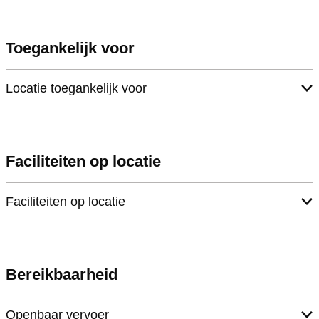
o
a
c
t
Toegankelijk voor
a
i
t
e
Locatie toegankelijk voor
i
D
e
e
D
B
Faciliteiten op locatie
e
r
B
i
Faciliteiten op locatie
r
n
i
k
n
Bereikbaarheid
k
Openbaar vervoer