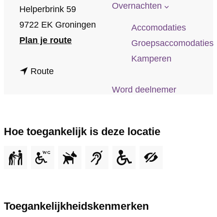
p
Overnachten
Helperbrink 59
a
9722 EK Groningen
Accomodaties
g
n
Plan je route
Groepsaccomodaties
e
a
Kamperen
n
a
Route
a
r
Word deelnemer
a
Z
r
I
Hoe toegankelijk is deze locatie
Z
N
I
N
N
,
N
l
,
o
Toegankelijkheidskenmerken
l
c