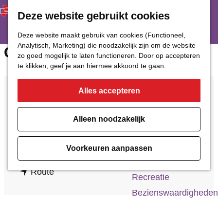
Deze website gebruikt cookies
Restaurant
Eetcafé
G
Deze website maakt gebruik van cookies (Functioneel,
Café of Bar
Analytisch, Marketing) die noodzakelijk zijn om de website
a
Gebouw SV Bovenburen
zo goed mogelijk te laten functioneren. Door op accepteren
Nachtclub
n
te klikken, geef je aan hiermee akkoord te gaan.
a
Alles accepteren
Cultuur
a
Locatie
Tromplaan 86
r
Bioscoop & Theater
Alleen noodzakelijk
9675 JW Winschoten
d
Uitgaan
n
Plan je route
e
Monumenten
Voorkeuren aanpassen
a
h
Musea
n
a
Route
o
Recreatie
a
r
m
Bezienswaardigheden
a
G
e