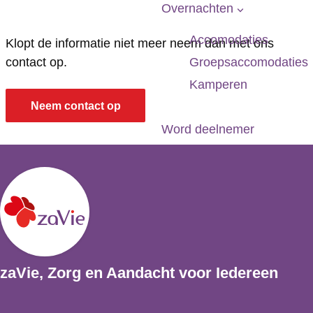
r
e
p
Overnachten
G
b
a
Accomodaties
Klopt de informatie niet meer neem dan met ons
e
o
g
Groepsaccomodaties
contact op.
b
u
e
Kamperen
o
w
Neem contact op
u
S
Word deelnemer
w
V
S
B
V
o
B
v
o
e
v
n
e
b
zaVie, Zorg en Aandacht voor Iedereen
n
u